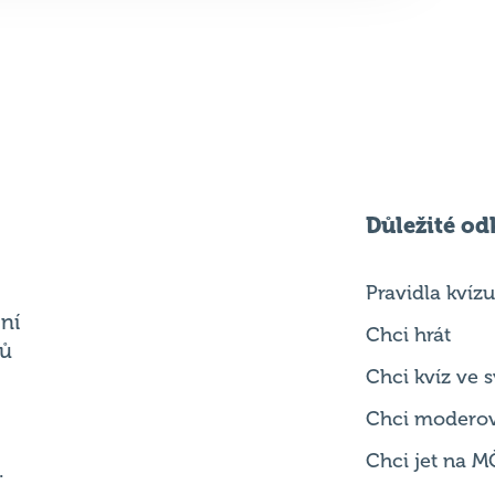
Důležité od
Pravidla kvízu
ní
Chci hrát
ků
Chci kvíz ve
Chci modero
Chci jet na M
.
Chci se zepta