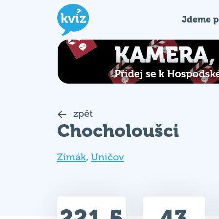
Jdeme p
zpět
Chocholoušci
Zimák
,
Uničov
221.5
43
Celkem bodů
Max. bodů