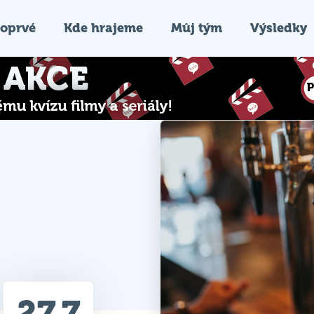
oprvé
Kde hrajeme
Můj tým
Výsledky
27.7
Průměr