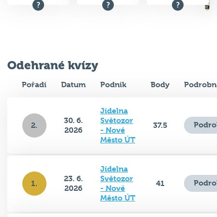
Odehrané kvízy
Pořadí
Datum
Podnik
Body
Podrobn
Jídelna
30. 6.
Světozor
Podro
2.
37.5
2026
- Nové
Město ÚT
Jídelna
23. 6.
Světozor
Podro
1.
41
2026
- Nové
Město ÚT