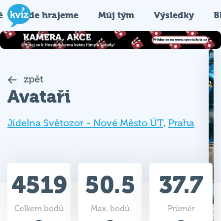
é
Kde hrajeme
Můj tým
Výsledky
B
zpět
Avataři
Jídelna Světozor - Nové Město ÚT
,
Praha
4519
50.5
37.7
Celkem bodů
Max. bodů
Průměr