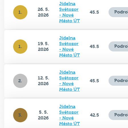
Jídelna
26. 5.
Světozor
Podro
1.
45.5
2026
- Nové
Město ÚT
Jídelna
19. 5.
Světozor
Podro
1.
45.5
2026
- Nové
Město ÚT
Jídelna
12. 5.
Světozor
Podro
2.
45.5
2026
- Nové
Město ÚT
Jídelna
5. 5.
Světozor
Podro
3.
42.5
2026
- Nové
Město ÚT