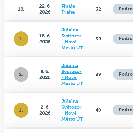
22. 6.
Finále
Podro
18.
32
2026
Praha
Jídelna
16. 6.
Světozor
Podro
1.
50
2026
- Nové
Město ÚT
Jídelna
9. 6.
Světozor
Podro
2.
39
2026
- Nové
Město ÚT
Jídelna
2. 6.
Světozor
Podro
1.
49
2026
- Nové
Město ÚT