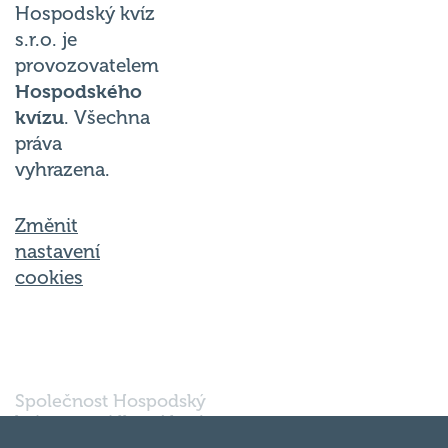
Hospodský kvíz
s.r.o. je
provozovatelem
Hospodského
kvízu
. Všechna
práva
vyhrazena.
Změnit
nastavení
cookies
Společnost Hospodský
kvíz s.r.o., sídlem Nové
sady 988/2, Staré Brno,