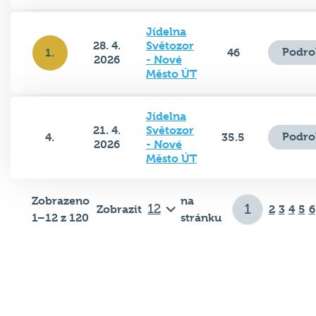
Jídelna
28. 4.
Světozor
Podro
1.
46
2026
- Nové
Město ÚT
Jídelna
21. 4.
Světozor
Podro
4.
35.5
2026
- Nové
Město ÚT
Zobrazeno
na
Zobrazit
2
3
4
5
6
1–12 z 120
stránku