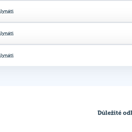
lynáti
lynáti
Důležité od
Pravidla kvízu
ní
Chci hrát
ků
Chci kvíz ve