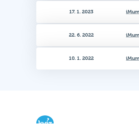
22. 6. 2022
iMum
10. 1. 2022
iMum
Hospodský kvíz
je týmová vědomost
soutěž probíhající v desítkách podni