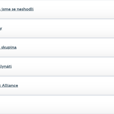
y
 skupina
lynáti
c Alliance
lynáti