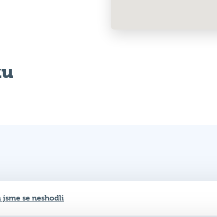
ku
 jsme se neshodli
 jsme se neshodli