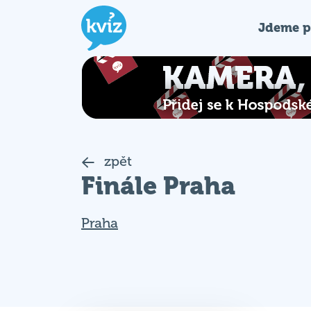
Jdeme p
zpět
Finále Praha
Praha
Nekoná se