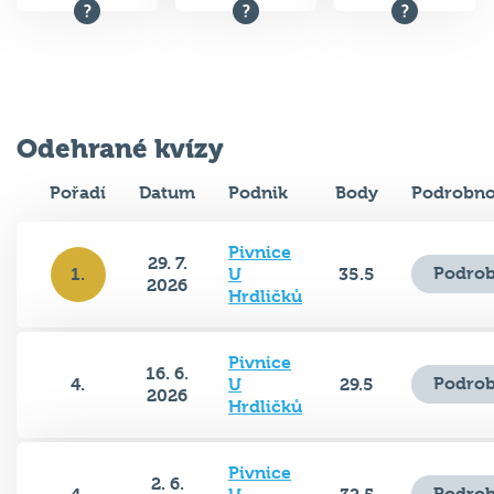
Odehrané kvízy
Pořadí
Datum
Podnik
Body
Podrobno
Pivnice
29. 7.
Podrob
1.
U
35.5
2026
Hrdličků
Pivnice
16. 6.
Podrob
4.
U
29.5
2026
Hrdličků
Pivnice
2. 6.
Podrob