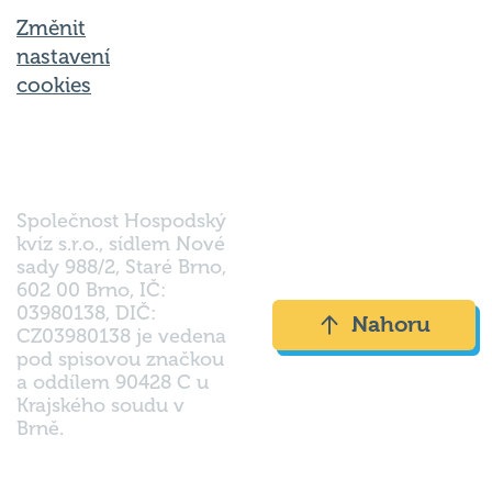
Změnit
nastavení
cookies
Společnost Hospodský
kvíz s.r.o., sídlem Nové
sady 988/2, Staré Brno,
602 00 Brno, IČ:
03980138, DIČ:
Nahoru
CZ03980138 je vedena
pod spisovou značkou
a oddílem 90428 C u
Krajského soudu v
Brně.