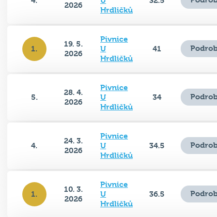
4.
U
32.5
2026
Hrdličků
Pivnice
19. 5.
Podrob
1.
U
41
2026
Hrdličků
Pivnice
28. 4.
Podrob
5.
U
34
2026
Hrdličků
Pivnice
24. 3.
Podrob
4.
U
34.5
2026
Hrdličků
Pivnice
10. 3.
Podrob
1.
U
36.5
2026
Hrdličků