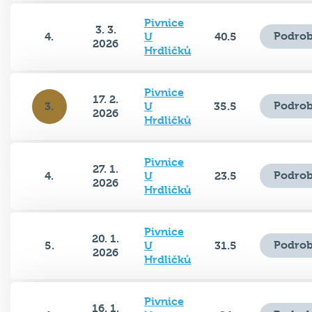
Pivnice
3. 3.
Podrob
4.
U
40.5
2026
Hrdličků
Pivnice
17. 2.
Podrob
3.
U
35.5
2026
Hrdličků
Pivnice
27. 1.
Podrob
4.
U
23.5
2026
Hrdličků
Pivnice
20. 1.
Podrob
5.
U
31.5
2026
Hrdličků
Pivnice
16. 1.