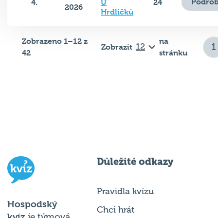
Podrob
4.
U
24
2026
Hrdličků
Zobrazeno 1–12 z
na
Zobrazit
42
stránku
Důležité odkazy
Pravidla kvízu
Hospodský
Chci hrát
kvíz
je týmová