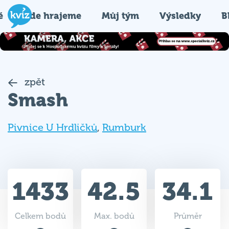
é
Kde hrajeme
Můj tým
Výsledky
B
zpět
Smash
Pivnice U Hrdličků
,
Rumburk
1433
42.5
34.1
Celkem bodů
Max. bodů
Průměr