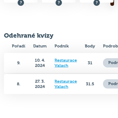
Odehrané kvízy
Pořadí
Datum
Podnik
Body
Podrob
10. 4.
Restaurace
Podr
9.
31
2024
Valach
27. 3.
Restaurace
Podr
8.
31.5
2024
Valach