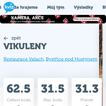
é
Kde hrajeme
Můj tým
Výsledky
B
zpět
VIKULENY
Restaurace Valach
,
Bystřice pod Hostýnem
62.5
31.5
31.3
Celkem bodů
Max. bodů
Průměr