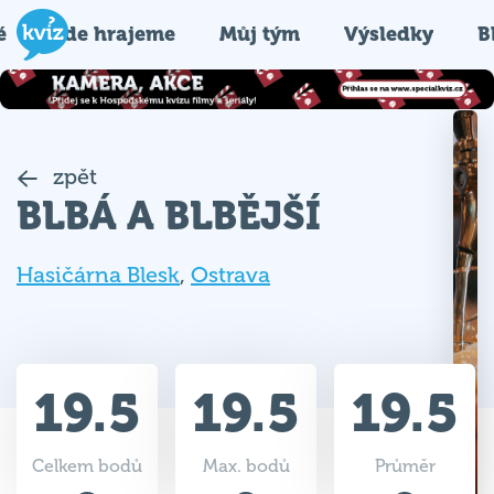
é
Kde hrajeme
Můj tým
Výsledky
B
zpět
BLBÁ A BLBĚJŠÍ
Hasičárna Blesk
,
Ostrava
19.5
19.5
19.5
Celkem bodů
Max. bodů
Průměr