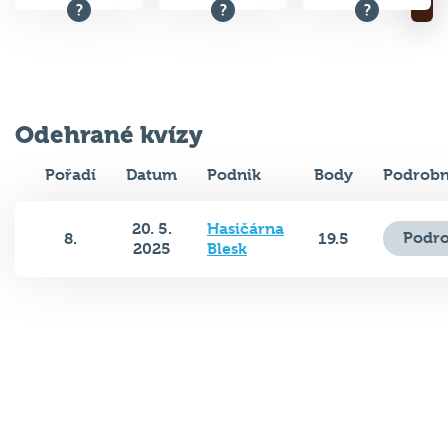
Odehrané kvízy
Pořadí
Datum
Podnik
Body
Podrobn
20. 5.
Hasičárna
Podro
8.
19.5
2025
Blesk