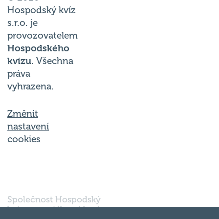
Hospodský kvíz
s.r.o. je
provozovatelem
Hospodského
kvízu
. Všechna
práva
vyhrazena.
Změnit
nastavení
cookies
Společnost Hospodský
kvíz s.r.o., sídlem Nové