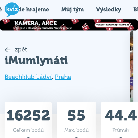
é
Kde hrajeme
Můj tým
Výsledky
B
zpět
iMumlynáti
Beachklub Ládví
,
Praha
16252
55
44.4
Celkem bodů
Max. bodů
Průměr