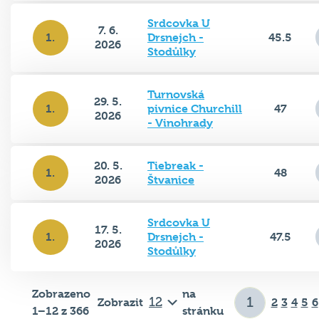
Srdcovka U
7. 6.
1.
Drsnejch -
45.5
2026
Stodůlky
Turnovská
29. 5.
1.
pivnice Churchill
47
2026
- Vinohrady
20. 5.
Tiebreak -
1.
48
2026
Štvanice
Srdcovka U
17. 5.
1.
Drsnejch -
47.5
2026
Stodůlky
Zobrazeno
na
Zobrazit
2
3
4
5
6
1–12 z 366
stránku