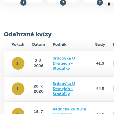
Odehrané kvízy
Pořadí
Datum
Podnik
Body
Srdcovka U
2. 8.
1.
Drsnejch -
41.5
2026
Stodůlky
Srdcovka U
26. 7.
1.
Drsnejch -
44.5
2026
Stodůlky
Radlická kulturní
15. 7.
1.
sportovna -
43.5
2026