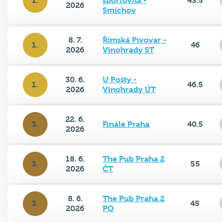
Smíchov
8. 7.
Římská Pivovar -
1.
46
2026
Vinohrady ST
30. 6.
U Pošty -
1.
46.5
2026
Vinohrady ÚT
22. 6.
3.
Finále Praha
40.5
2026
18. 6.
The Pub Praha 2
3.
55
2026
ČT
8. 6.
The Pub Praha 2
3.
45
2026
PO