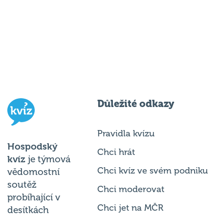
Důležité odkazy
Pravidla kvízu
Hospodský
Chci hrát
kvíz
je týmová
Chci kvíz ve svém podniku
vědomostní
soutěž
Chci moderovat
probíhající v
Chci jet na MČR
desítkách
podniků po celé
Chci se zeptat