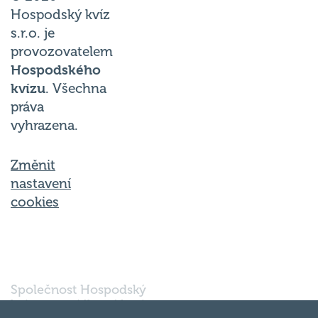
Hospodský kvíz
s.r.o. je
provozovatelem
Hospodského
kvízu
. Všechna
práva
vyhrazena.
Změnit
nastavení
cookies
Společnost Hospodský
kvíz s.r.o., sídlem Nové