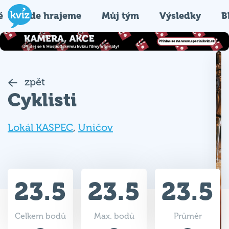
é
Kde hrajeme
Můj tým
Výsledky
B
zpět
Cyklisti
Lokál KASPEC
,
Uničov
23.5
23.5
23.5
Celkem bodů
Max. bodů
Průměr