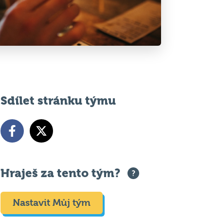
Sdílet stránku týmu
Hraješ za tento tým?
Nastavit Můj tým