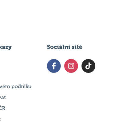
kazy
Sociální sítě
 svém podniku
vat
ČR
t