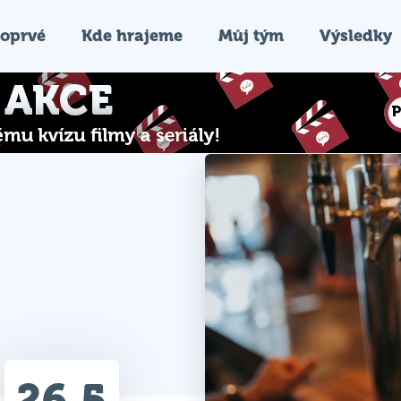
oprvé
Kde hrajeme
Můj tým
Výsledky
26.5