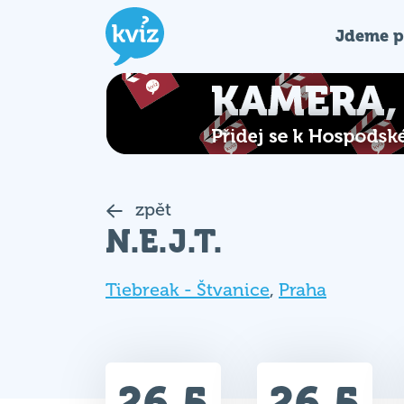
Jdeme p
zpět
N.E.J.T.
Tiebreak - Štvanice
,
Praha
26.5
26.5