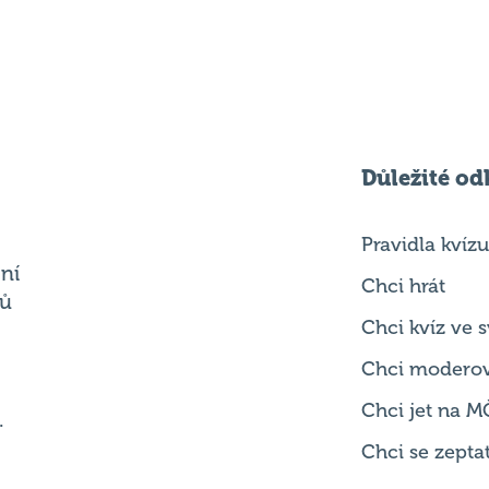
Důležité od
Pravidla kvízu
ní
Chci hrát
ků
Chci kvíz ve
Chci modero
Chci jet na M
.
Chci se zepta