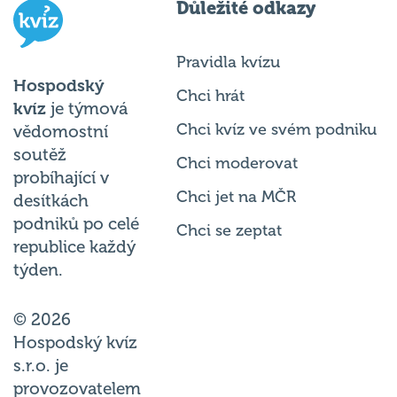
Pravidla kvízu
Hospodský
Chci hrát
kvíz
je týmová
Chci kvíz ve svém podniku
vědomostní
soutěž
Chci moderovat
probíhající v
Chci jet na MČR
desítkách
podniků po celé
Chci se zeptat
republice každý
týden.
© 2026
Hospodský kvíz
s.r.o. je
provozovatelem
Hospodského