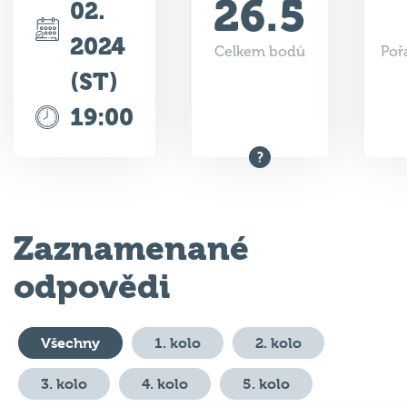
2024
Celkem bodů
Poř
(ST)
19:00
Zaznamenané
odpovědi
Všechny
1. kolo
2. kolo
3. kolo
4. kolo
5. kolo