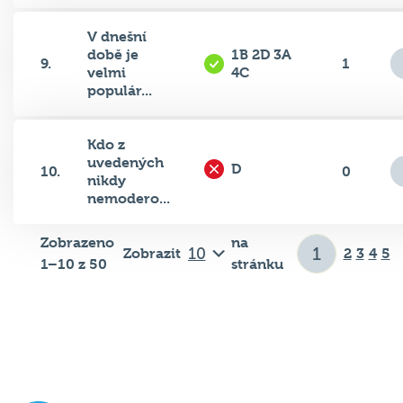
V dnešní
době je
1B 2D 3A
9.
1
velmi
4C
populár...
Kdo z
uvedených
D
10.
0
nikdy
nemodero...
Zobrazeno
na
Zobrazit
2
3
4
5
1–10 z 50
stránku
Důležité odkazy