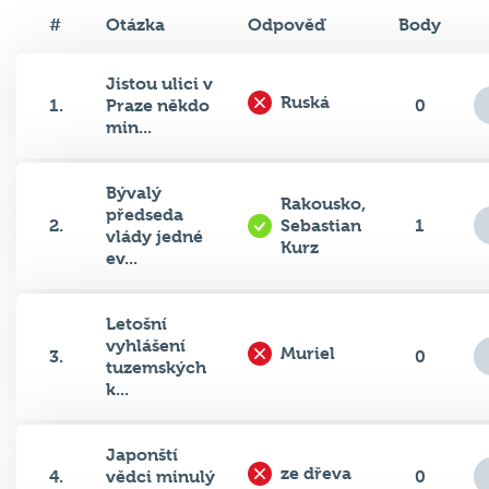
#
Otázka
Odpověď
Body
Jistou ulici v
Ruská
1.
Praze někdo
0
min...
Bývalý
Rakousko,
předseda
2.
Sebastian
1
vlády jedné
Kurz
ev...
Letošní
vyhlášení
Muriel
3.
0
tuzemských
k...
Japonští
ze dřeva
4.
vědci minulý
0
týden oz...