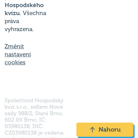
kvízu
. Všechna
práva
vyhrazena.
Změnit
nastavení
cookies
Společnost Hospodský
kvíz s.r.o., sídlem Nové
sady 988/2, Staré Brno,
602 00 Brno, IČ:
03980138, DIČ:
Nahoru
CZ03980138 je vedena
pod spisovou značkou