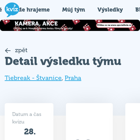
é
Kde hrajeme
Můj tým
Výsledky
B
zpět
Detail výsledku týmu
Tiebreak - Štvanice
,
Praha
Datum a čas
kvízu
28.
26.5
02.