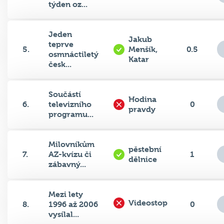
Jeden
Jakub
teprve
5.
Menšík,
0.5
osmnáctiletý
Katar
česk...
Součástí
Hodina
6.
televizního
0
pravdy
programu...
Milovníkům
pěstební
7.
AZ-kvízu či
1
dělnice
zábavný...
Mezi lety
Videostop
8.
1996 až 2006
0
vysílal...