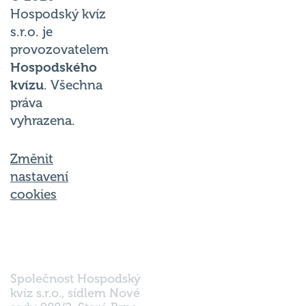
Hospodský kvíz
s.r.o. je
provozovatelem
Hospodského
kvízu
. Všechna
práva
vyhrazena.
Změnit
nastavení
cookies
Společnost Hospodský
kvíz s.r.o., sídlem Nové