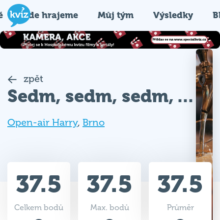
é
Kde hrajeme
Můj tým
Výsledky
B
zpět
Sedm, sedm, sedm, ...
Open-air Harry
,
Brno
37.5
37.5
37.5
Celkem bodů
Max. bodů
Průměr