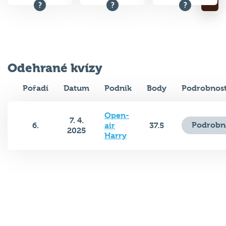
Odehrané kvízy
Pořadí
Datum
Podnik
Body
Podrobnost
Open-
7. 4.
Podrobn
6.
air
37.5
2025
Harry