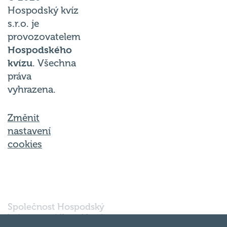
Hospodský kvíz
s.r.o. je
provozovatelem
Hospodského
kvízu
. Všechna
práva
vyhrazena.
Změnit
nastavení
cookies
Společnost Hospodský
kvíz s.r.o., sídlem Nové