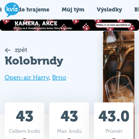
é
Kde hrajeme
Můj tým
Výsledky
B
zpět
Kolobrndy
Open-air Harry
,
Brno
43
43
43.0
Celkem bodů
Max. bodů
Průměr