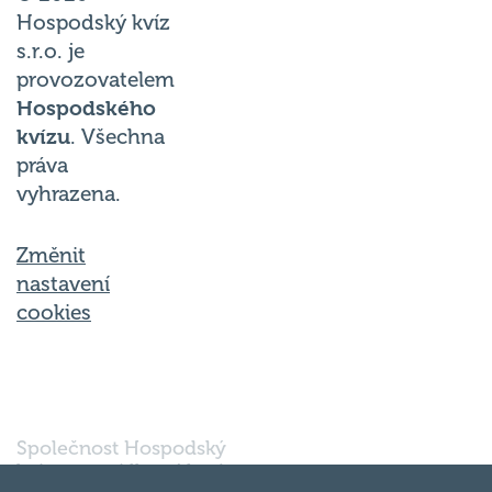
Hospodský kvíz
s.r.o. je
provozovatelem
Hospodského
kvízu
. Všechna
práva
vyhrazena.
Změnit
nastavení
cookies
Společnost Hospodský
kvíz s.r.o., sídlem Nové