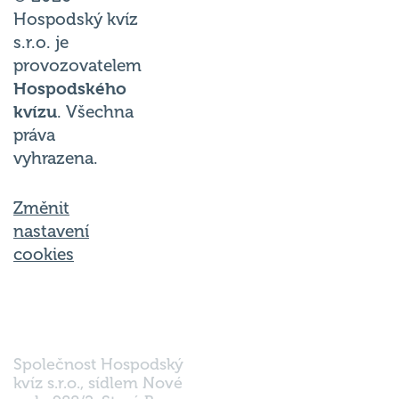
Hospodský kvíz
s.r.o. je
provozovatelem
Hospodského
kvízu
. Všechna
práva
vyhrazena.
Změnit
nastavení
cookies
Společnost Hospodský
kvíz s.r.o., sídlem Nové
sady 988/2, Staré Brno,