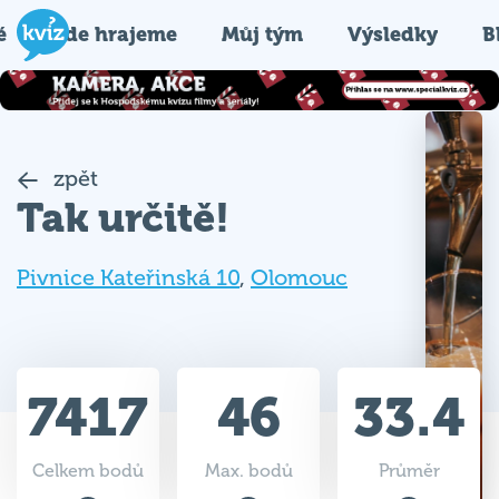
é
Kde hrajeme
Můj tým
Výsledky
B
zpět
Tak určitě!
Pivnice Kateřinská 10
,
Olomouc
7417
46
33.4
Celkem bodů
Max. bodů
Průměr