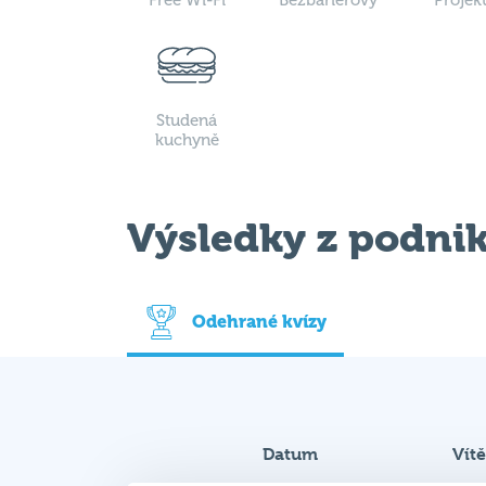
Studená
kuchyně
Výsledky z podni
Odehrané kvízy
Datum
Vít
21. 7. 2026
Spo