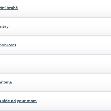
méry
nohrošci
anténa
k side od your mom
du dýl