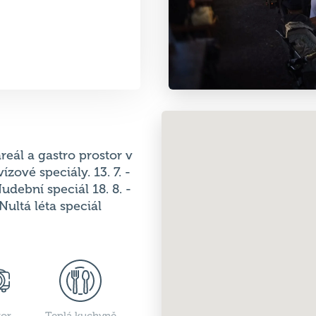
reál a gastro prostor v
ízové speciály. 13. 7. -
Hudební speciál 18. 8. -
 Nultá léta speciál
tor
Teplá kuchyně