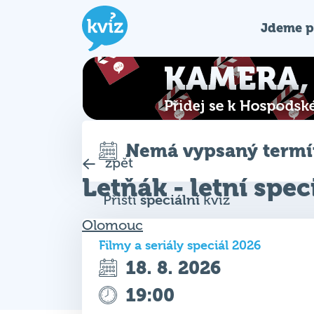
Jdeme p
Nemá vypsaný term
zpět
Letňák - letní spec
Příští
speciální
kvíz
Olomouc
Filmy a seriály speciál 2026
18. 8. 2026
19:00
Žádný volný stůl