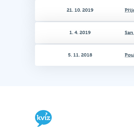
1. 4. 2019
San
5. 11. 2018
Pou
Hospodský kvíz
je týmová vědomost
soutěž probíhající v desítkách podni
po celé republice každý týden.