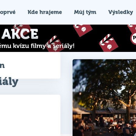
oprvé
Kde hrajeme
Můj tým
Výsledky
ín
iály