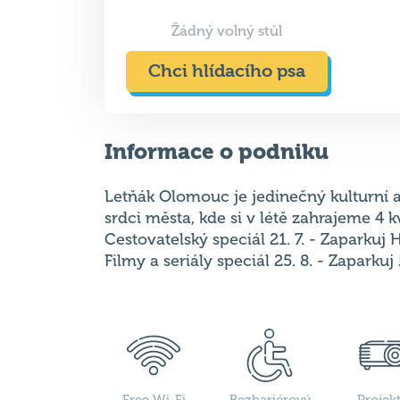
Chci hlídacího psa
Informace o podniku
Letňák Olomouc je jedinečný kulturní a
srdci města, kde si v létě zahrajeme 4 kv
Cestovatelský speciál 21. 7. - Zaparkuj 
Filmy a seriály speciál 25. 8. - Zaparkuj
Free Wi-Fi
Bezbariérový
Projek