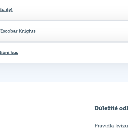
 Escobar Knights
liční kus
Důležité od
Pravidla kvízu
ní
Chci hrát
ků
Chci kvíz ve