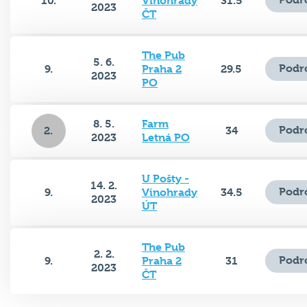
ČT
The Pub
5. 6.
Podr
9.
Praha 2
29.5
2023
PO
8. 5.
Farm
Podr
2.
34
2023
Letná PO
U Pošty -
14. 2.
Podr
9.
Vinohrady
34.5
2023
ÚT
The Pub
2. 2.
Podr
9.
Praha 2
31
2023
ČT