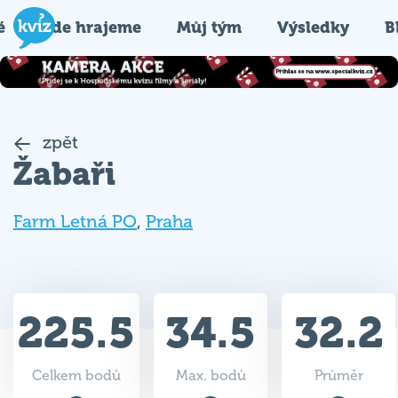
é
Kde hrajeme
Můj tým
Výsledky
B
zpět
Žabaři
Farm Letná PO
,
Praha
225.5
34.5
32.2
Celkem bodů
Max. bodů
Průměr