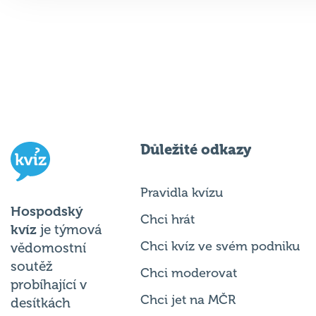
Důležité odkazy
Pravidla kvízu
Hospodský
Chci hrát
kvíz
je týmová
Chci kvíz ve svém podniku
vědomostní
soutěž
Chci moderovat
probíhající v
Chci jet na MČR
desítkách
podniků po celé
Chci se zeptat