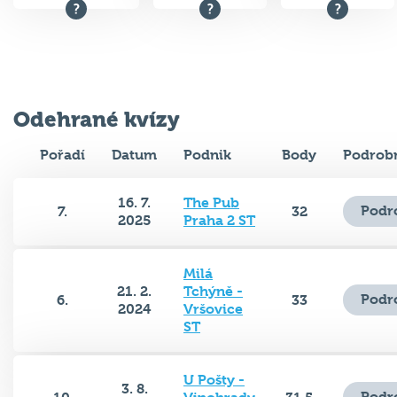
Odehrané kvízy
Pořadí
Datum
Podnik
Body
Podrobn
16. 7.
The Pub
Podr
7.
32
2025
Praha 2 ST
Milá
21. 2.
Tchýně -
Podr
6.
33
2024
Vršovice
ST
U Pošty -
3. 8.
Podr
10.
Vinohrady
31.5
2023