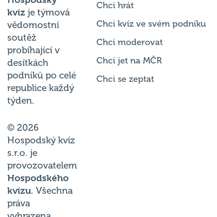
Chci hrát
kvíz
je týmová
Chci kvíz ve svém podniku
vědomostní
soutěž
Chci moderovat
probíhající v
Chci jet na MČR
desítkách
podniků po celé
Chci se zeptat
republice každý
týden.
© 2026
Hospodský kvíz
s.r.o. je
provozovatelem
Hospodského
kvízu
. Všechna
práva
vyhrazena.