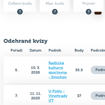
Celkem bodů
Max. bodů
Průměr
Odehrané kvízy
Pořadí
Datum
Podnik
Body
Podrobn
Radlická
10. 3.
kulturní
Podr
5.
35.5
2026
sportovna
- Smíchov
U Pošty -
11. 11.
Podr
7.
Vinohrady
37
2025
ÚT