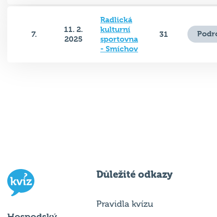
Radlická
11. 2.
kulturní
Podr
7.
31
2025
sportovna
- Smíchov
Důležité odkazy
Pravidla kvízu
Hospodský