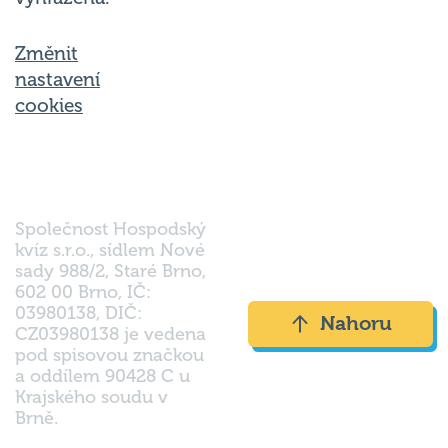
Změnit
nastavení
cookies
Společnost Hospodský
kvíz s.r.o., sídlem Nové
sady 988/2, Staré Brno,
602 00 Brno, IČ:
03980138, DIČ:
Nahoru
CZ03980138 je vedena
pod spisovou značkou
a oddílem 90428 C u
Krajského soudu v
Brně.