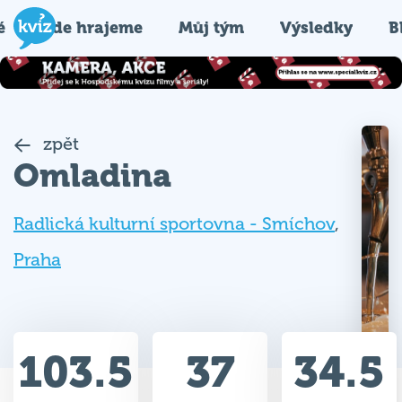
é
Kde hrajeme
Můj tým
Výsledky
B
zpět
Omladina
Radlická kulturní sportovna - Smíchov
,
Praha
103.5
37
34.5