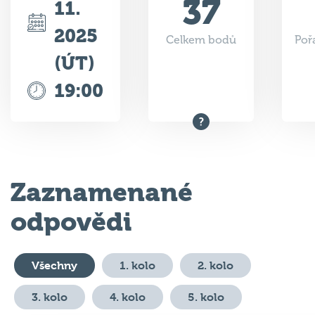
2025
Celkem bodů
Poř
(ÚT)
19:00
Zaznamenané
odpovědi
Všechny
1. kolo
2. kolo
3. kolo
4. kolo
5. kolo