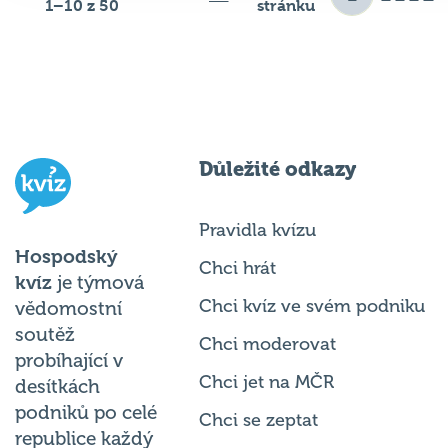
Důležité odkazy
Pravidla kvízu
Hospodský
Chci hrát
kvíz
je týmová
Chci kvíz ve svém podniku
vědomostní
soutěž
Chci moderovat
probíhající v
Chci jet na MČR
desítkách
podniků po celé
Chci se zeptat
republice každý
týden.