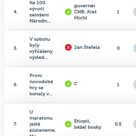
výročí
4.
ČNB; Aleš
1
založení
Michl
Národn...
V sobotu
byly
Jan Štefela
5.
0
vyhlášeny
výsled...
První
novodobé
C
6.
1
hry se
konaly v...
U
maratonu
Etiopii,
7.
ještě
0.5
běžel bosky
zůstaneme.
Me...