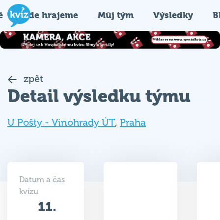
é
Kde hrajeme
Můj tým
Výsledky
B
zpět
Detail výsledku týmu
U Pošty - Vinohrady ÚT
,
Praha
Datum a čas
kvízu
11.
37
11.