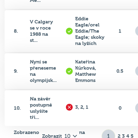
Eddie
V Calgary
Eagle/orel
se v roce
8.
Eddie/The
1
1988 na
Eagle; skoky
st...
na lyžích
Nyní se
Kateřina
přeneseme
Kůrková,
9.
0.5
na
Matthew
olympijsk...
Emmons
Na závěr
postupně
3, 2, 1
10.
0
uslyšíte
tři...
Zobrazeno
na
Zobrazit
2
3
4
5
1–10 z 50
stránku