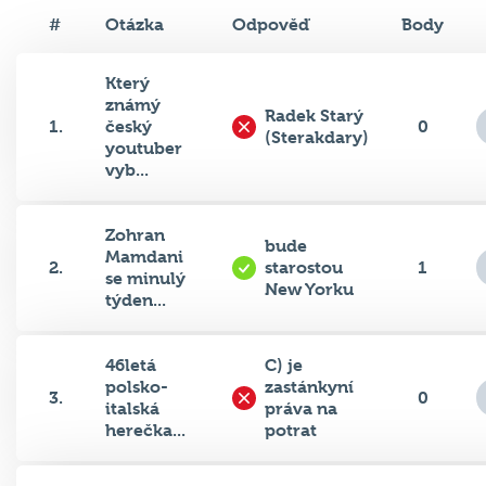
#
Otázka
Odpověď
Body
Který
známý
Radek Starý
1.
český
0
(Sterakdary)
youtuber
vyb...
Zohran
bude
Mamdani
2.
starostou
1
se minulý
New Yorku
týden...
46letá
C) je
polsko-
zastánkyní
3.
0
italská
práva na
herečka...
potrat
Ke 100.
guvernér