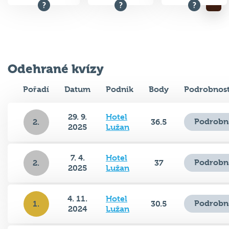
Odehrané kvízy
Pořadí
Datum
Podnik
Body
Podrobnost
29. 9.
Hotel
Podrobn
2.
36.5
2025
Lužan
7. 4.
Hotel
Podrobn
2.
37
2025
Lužan
4. 11.
Hotel
Podrobn
1.
30.5
2024
Lužan