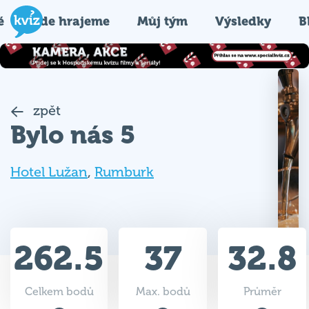
é
Kde hrajeme
Můj tým
Výsledky
B
zpět
Bylo nás 5
Hotel Lužan
,
Rumburk
262.5
37
32.8
Celkem bodů
Max. bodů
Průměr