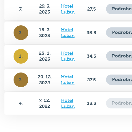
29. 3.
Hotel
Podrobn
7.
27.5
2023
Lužan
15. 3.
Hotel
Podrobn
3.
35.5
2023
Lužan
25. 1.
Hotel
Podrobn
1.
34.5
2023
Lužan
20. 12.
Hotel
Podrobn
3.
27.5
2022
Lužan
7. 12.
Hotel
Podrobn
4.
33.5
2022
Lužan