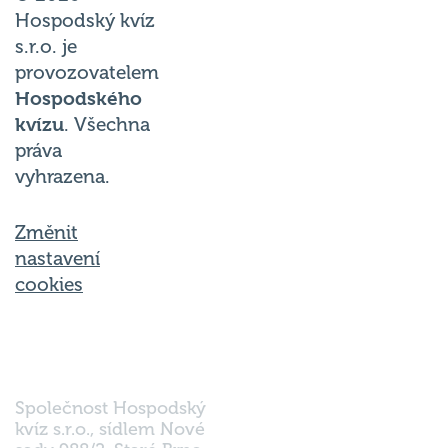
Hospodský kvíz
s.r.o. je
provozovatelem
Hospodského
kvízu
. Všechna
práva
vyhrazena.
Změnit
nastavení
cookies
Společnost Hospodský
kvíz s.r.o., sídlem Nové