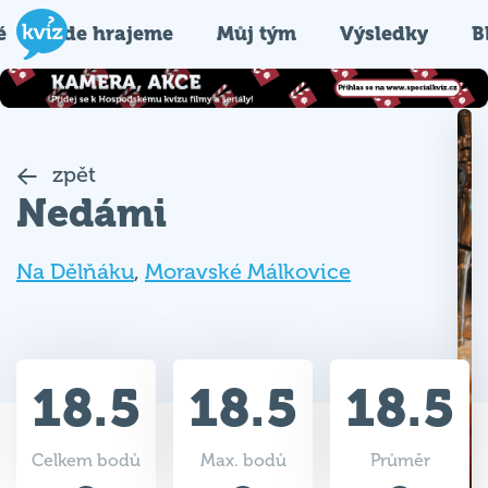
é
Kde hrajeme
Můj tým
Výsledky
B
zpět
Nedámi
Na Dělňáku
,
Moravské Málkovice
18.5
18.5
18.5
Celkem bodů
Max. bodů
Průměr