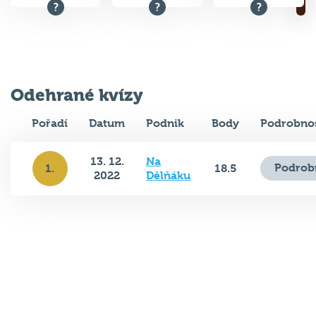
Odehrané kvízy
Pořadí
Datum
Podnik
Body
Podrobnos
13. 12.
Na
Podrob
1.
18.5
2022
Dělňáku