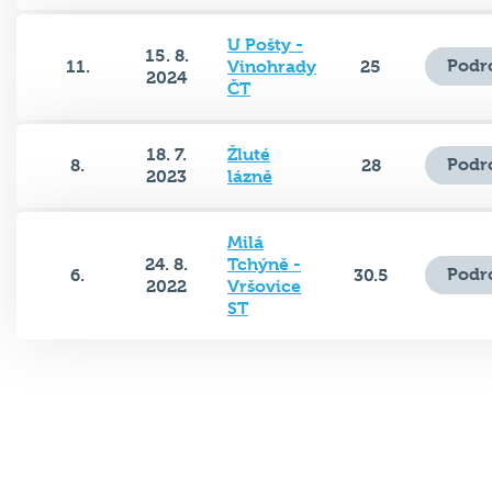
U Pošty -
15. 8.
Podr
11.
Vinohrady
25
2024
ČT
18. 7.
Žluté
Podr
8.
28
2023
lázně
Milá
24. 8.
Tchýně -
Podr
6.
30.5
2022
Vršovice
ST