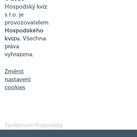
Hospodský kvíz
s.r.o. je
provozovatelem
Hospodského
kvízu
. Všechna
práva
vyhrazena.
Změnit
nastavení
cookies
Společnost Hospodský
kvíz s.r.o., sídlem Nové