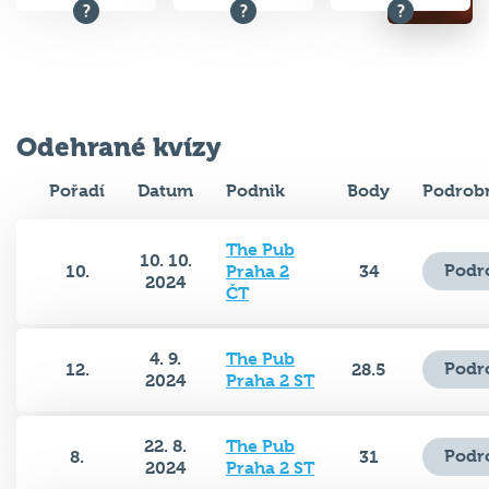
Odehrané kvízy
Pořadí
Datum
Podnik
Body
Podrobn
The Pub
10. 10.
Podr
10.
Praha 2
34
2024
ČT
4. 9.
The Pub
Podr
12.
28.5
2024
Praha 2 ST
22. 8.
The Pub
Podr
8.
31
2024
Praha 2 ST