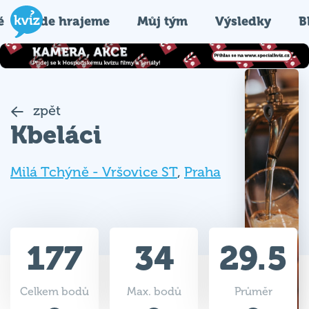
é
Kde hrajeme
Můj tým
Výsledky
B
zpět
Kbeláci
Milá Tchýně - Vršovice ST
,
Praha
177
34
29.5
Celkem bodů
Max. bodů
Průměr