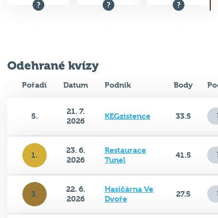
Odehrané kvízy
Pořadí
Datum
Podnik
Body
Po
21. 7.
5.
KEGzistence
33.5
2026
23. 6.
Restaurace
1.
41.5
2026
Tunel
22. 6.
Hasičárna Ve
3.
27.5
2026
Dvoře