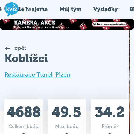
é
Kde hrajeme
Můj tým
Výsledky
B
zpět
Koblížci
Restaurace Tunel
,
Plzeň
4688
49.5
34.2
Celkem bodů
Max. bodů
Průměr