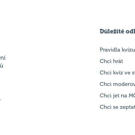
Důležité od
Pravidla kvízu
ní
Chci hrát
ků
Chci kvíz ve
Chci modero
Chci jet na M
.
Chci se zepta