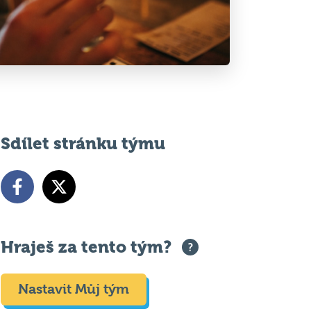
Sdílet stránku týmu
Hraješ za tento tým?
Nastavit Můj tým