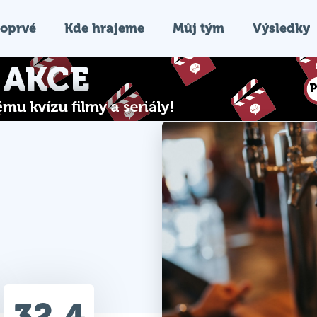
oprvé
Kde hrajeme
Můj tým
Výsledky
32.4