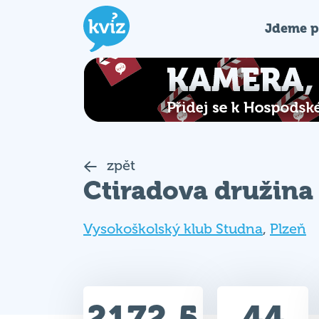
Jdeme p
zpět
Ctiradova družina
Vysokoškolský klub Studna
,
Plzeň
2172.5
44