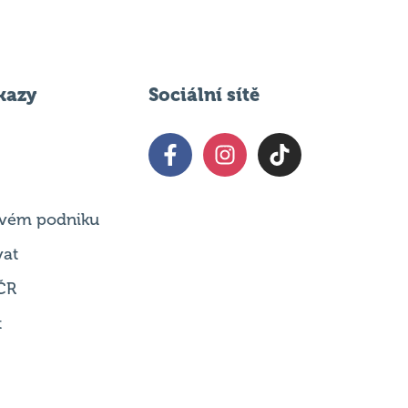
kazy
Sociální sítě
 svém podniku
vat
ČR
t