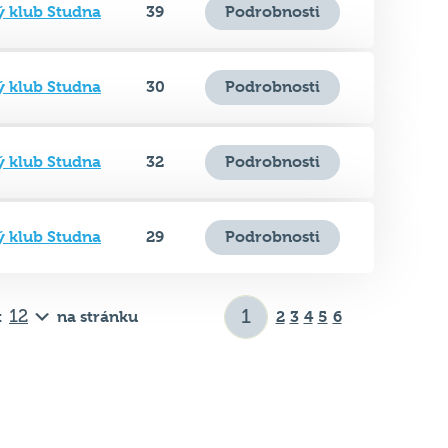
ý klub Studna
39
Podrobnosti
ý klub Studna
30
Podrobnosti
ý klub Studna
32
Podrobnosti
ý klub Studna
29
Podrobnosti
t
na stránku
2
3
4
5
6