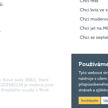
Chci modero
Chci jet na M
.
Chci se zepta
m Nové sady 988/2, Staré
Používáme
 CZ03980138 je vedena pod
 Krajského soudu v Brně.
Tyto webové str
nástroje s cílem
přizpůsobeného
stránek a zjiště
Souhlasím
Up