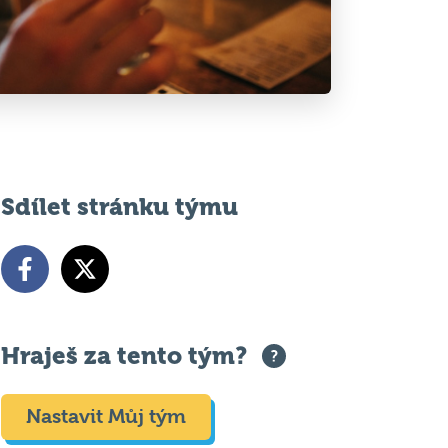
Sdílet stránku týmu
Hraješ za tento tým?
Nastavit Můj tým