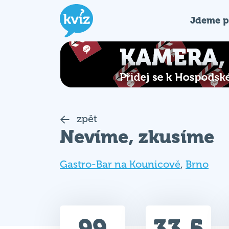
Jdeme p
zpět
Nevíme, zkusíme
Gastro-Bar na Kounicově
,
Brno
99
33.5
Celkem bodů
Max. bodů