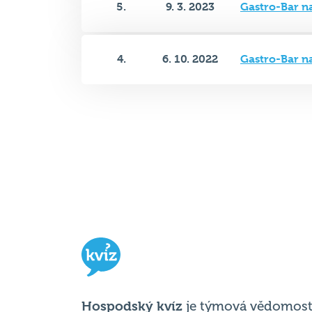
4.
6. 10. 2022
Gastro-Bar n
Hospodský kvíz
je týmová vědomost
soutěž probíhající v desítkách podni
po celé republice každý týden.