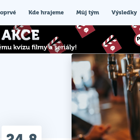
oprvé
Kde hrajeme
Můj tým
Výsledky
24.8
Průměr