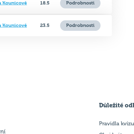
a Kounicově
23.5
Podrobnosti
Důležité od
Pravidla kvízu
ní
Chci hrát
ků
Chci kvíz ve