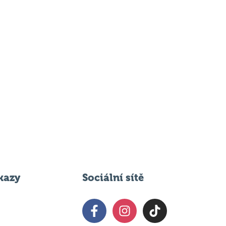
kazy
Sociální sítě
 svém podniku