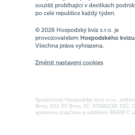
© 2026 Hospodský kvíz s.r.o. je
provozovatelem
Hospodského kvízu
Všechna práva vyhrazena.
Změnit nastavení cookies
Společnost Hospodský kvíz s.r.o., sídle
Brno, 602 00 Brno, IČ: 03980138, DIČ:
spisovou značkou a oddílem 90428 C u