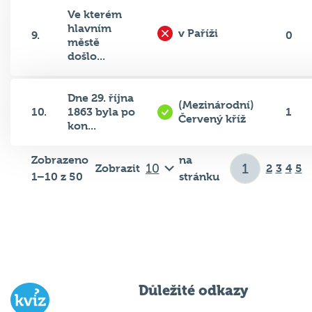
Ve kterém
hlavním
v Paříži
9.
0
městě
došlo...
Dne 29. října
(Mezinárodní)
10.
1863 byla po
1
Červený kříž
kon...
Zobrazeno
na
Zobrazit
2
3
4
5
1–10 z 50
stránku
Důležité odkazy