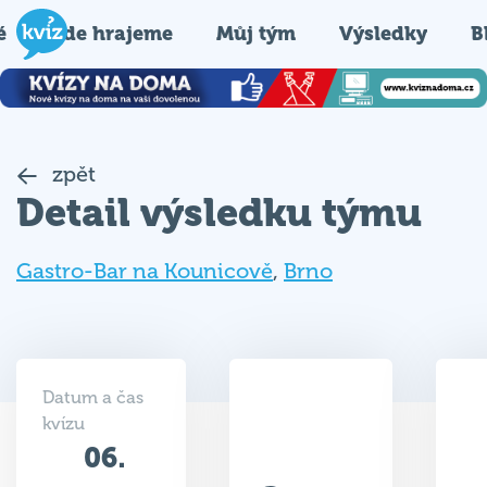
é
Kde hrajeme
Můj tým
Výsledky
B
zpět
Detail výsledku týmu
Gastro-Bar na Kounicově
,
Brno
Datum a čas
kvízu
06.