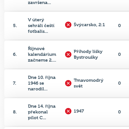
završena...
V úterý
Švýcarsko, 2:1
5.
sehráli čeští
0
fotbalis...
Říjnové
Příhody lišky
6.
kalendárium
0
Bystroušky
začneme 2....
Dne 10. října
Tmavomodrý
7.
1946 se
0
svět
narodil...
Dne 14. října
1947
8.
překonal
0
pilot C...