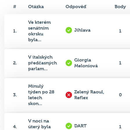
#
Otázka
Odpověď
Body
Ve kterém
senátním
Jihlava
1.
1
okrsku
byla...
V italských
Giorgia
2.
předčasných
1
Meloniová
parlam...
Minulý
týden po 28
Zelený Raoul,
3.
0
letech
Reflex
skon...
V noci na
DART
4.
úterý byla
1