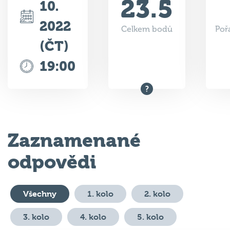
23.5
10.
2022
Celkem bodů
Poř
(ČT)
19:00
Zaznamenané
odpovědi
Všechny
1. kolo
2. kolo
3. kolo
4. kolo
5. kolo