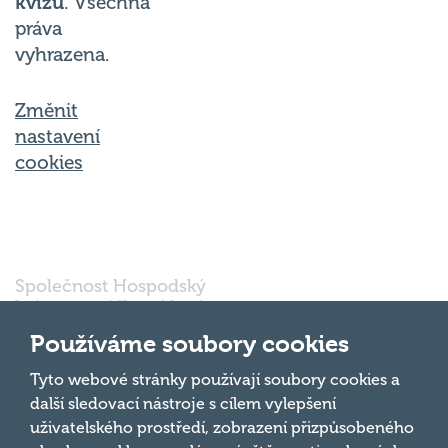
kvízu
. Všechna
práva
vyhrazena.
Změnit
nastavení
cookies
Společnost Hospodský
kvíz s.r.o., sídlem Nové
sady 988/2, Staré Brno,
Používáme soubory cookies
602 00 Brno, IČ:
03980138, DIČ:
Nahoru
Tyto webové stránky používají soubory cookies a
CZ03980138 je vedena
další sledovací nástroje s cílem vylepšení
pod spisovou značkou
uživatelského prostředí, zobrazení přizpůsobeného
a oddílem 90428 C u