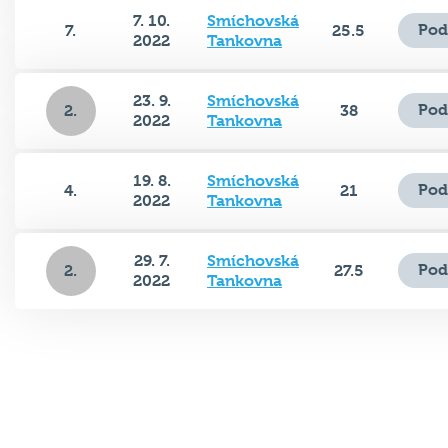
7. 10.
Smíchovská
Pod
7.
25.5
2022
Tankovna
23. 9.
Smíchovská
Pod
2.
38
2022
Tankovna
19. 8.
Smíchovská
Pod
4.
21
2022
Tankovna
29. 7.
Smíchovská
Pod
2.
27.5
2022
Tankovna