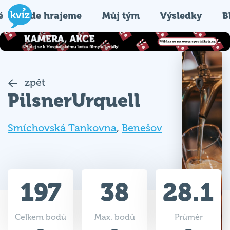
é
Kde hrajeme
Můj tým
Výsledky
B
zpět
PilsnerUrquell
Smíchovská Tankovna
,
Benešov
197
38
28.1
Celkem bodů
Max. bodů
Průměr