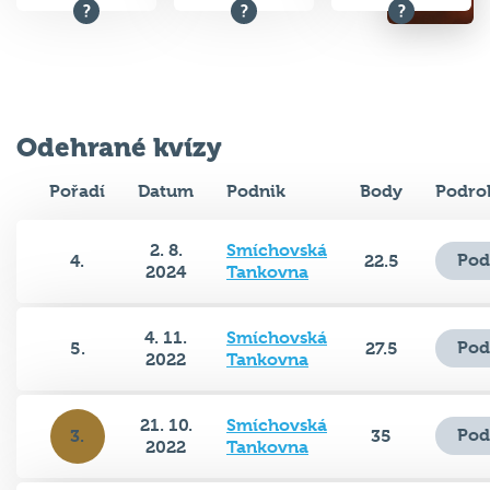
Odehrané kvízy
Pořadí
Datum
Podnik
Body
Podro
2. 8.
Smíchovská
Pod
4.
22.5
2024
Tankovna
4. 11.
Smíchovská
Pod
5.
27.5
2022
Tankovna
21. 10.
Smíchovská
Pod
3.
35
2022
Tankovna