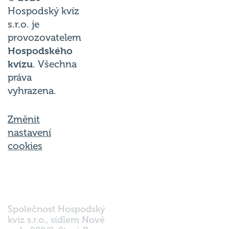
Hospodský kvíz
s.r.o. je
provozovatelem
Hospodského
kvízu
. Všechna
práva
vyhrazena.
Změnit
nastavení
cookies
Společnost Hospodský
kvíz s.r.o., sídlem Nové