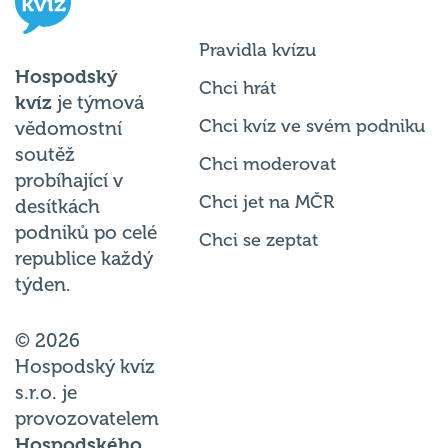
Pravidla kvízu
Hospodský
Chci hrát
kvíz
je týmová
Chci kvíz ve svém podniku
vědomostní
soutěž
Chci moderovat
probíhající v
Chci jet na MČR
desítkách
podniků po celé
Chci se zeptat
republice každý
týden.
© 2026
Hospodský kvíz
s.r.o. je
provozovatelem
Hospodského