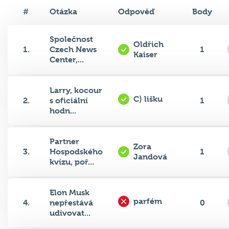
#
Otázka
Odpověď
Body
Společnost
Oldřich
1.
Czech News
1
Kaiser
Center,...
Larry, kocour
C) lišku
2.
s oficiální
1
hodn...
Partner
Zora
3.
Hospodského
1
Jandová
kvízu, poř...
Elon Musk
parfém
4.
nepřestává
0
udivovat...