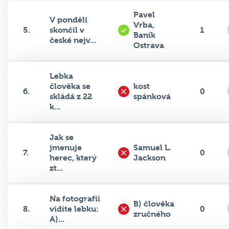
Pavel
V pondělí
Vrba,
5.
skončil v
1
Baník
české nejv...
Ostrava
Lebka
člověka se
kost
6.
0
skládá z 22
spánková
k...
Jak se
jmenuje
Samuel L.
7.
0
herec, který
Jackson
zt...
Na fotografii
B) člověka
8.
vidíte lebku:
0
zručného
A)...