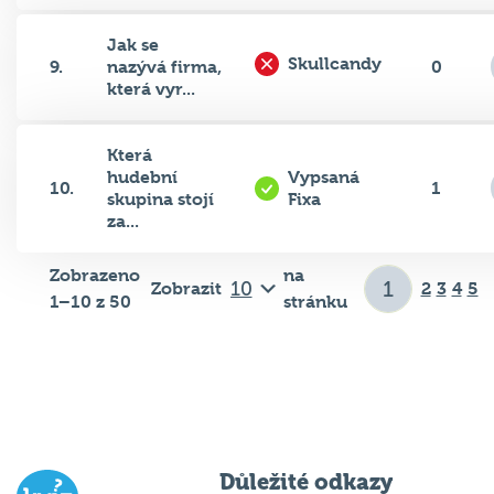
Jak se
Skullcandy
9.
nazývá firma,
0
která vyr...
Která
hudební
Vypsaná
10.
1
skupina stojí
Fixa
za...
Zobrazeno
na
Zobrazit
2
3
4
5
1–10 z 50
stránku
Důležité odkazy