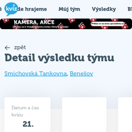
é
Kde hrajeme
Můj tým
Výsledky
B
zpět
Detail výsledku týmu
Smíchovská Tankovna
,
Benešov
Datum a čas
kvízu
21.
35
10.