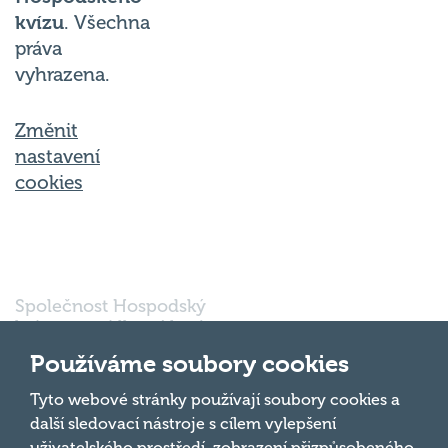
kvízu
. Všechna
práva
vyhrazena.
Změnit
nastavení
cookies
Společnost Hospodský
kvíz s.r.o., sídlem Nové
sady 988/2, Staré Brno,
602 00 Brno, IČ:
Používáme soubory cookies
03980138, DIČ:
Nahoru
CZ03980138 je vedena
Tyto webové stránky používají soubory cookies a
pod spisovou značkou
další sledovací nástroje s cílem vylepšení
a oddílem 90428 C u