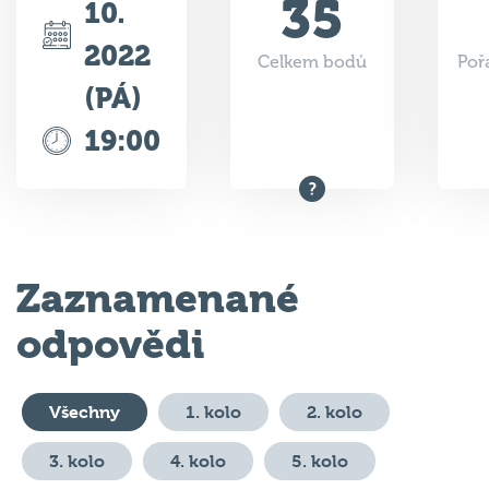
2022
Celkem bodů
Poř
(PÁ)
19:00
Zaznamenané
odpovědi
Všechny
1. kolo
2. kolo
3. kolo
4. kolo
5. kolo