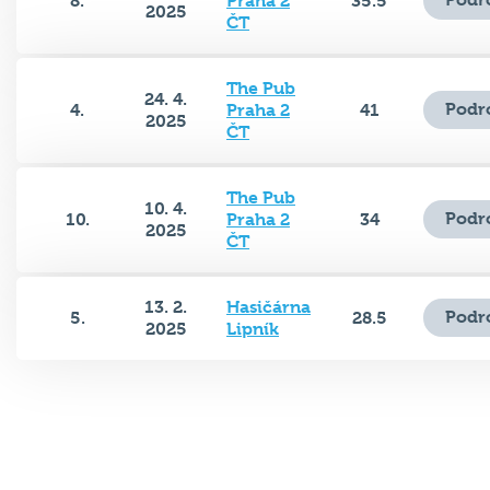
8.
Praha 2
35.5
2025
ČT
The Pub
24. 4.
Podr
4.
Praha 2
41
2025
ČT
The Pub
10. 4.
Podr
10.
Praha 2
34
2025
ČT
13. 2.
Hasičárna
Podr
5.
28.5
2025
Lipník