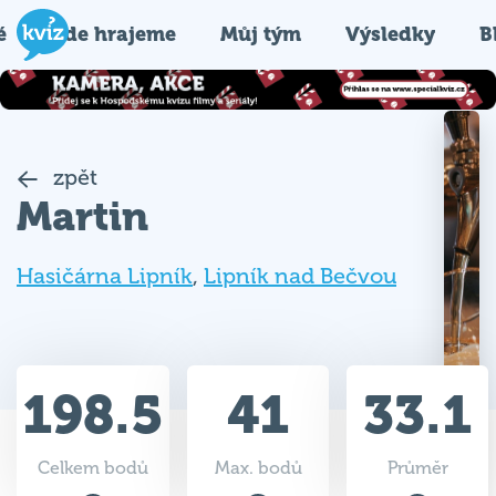
é
Kde hrajeme
Můj tým
Výsledky
B
zpět
Martin
Hasičárna Lipník
,
Lipník nad Bečvou
198.5
41
33.1
Celkem bodů
Max. bodů
Průměr