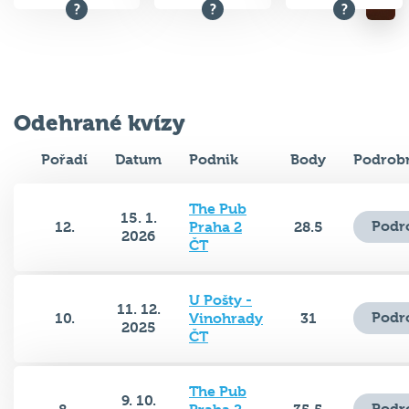
Odehrané kvízy
Pořadí
Datum
Podnik
Body
Podrobn
The Pub
15. 1.
Podr
12.
Praha 2
28.5
2026
ČT
U Pošty -
11. 12.
Podr
10.
Vinohrady
31
2025
ČT
The Pub
9. 10.
Podr