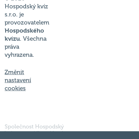
Hospodský kvíz
s.r.o. je
provozovatelem
Hospodského
kvízu
. Všechna
práva
vyhrazena.
Změnit
nastavení
cookies
Společnost Hospodský
kvíz s.r.o., sídlem Nové