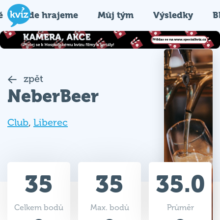
é
Kde hrajeme
Můj tým
Výsledky
B
zpět
NeberBeer
Club
,
Liberec
35
35
35.0
Celkem bodů
Max. bodů
Průměr