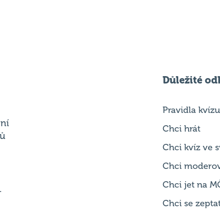
Důležité od
Pravidla kvízu
ní
Chci hrát
ků
Chci kvíz ve
Chci modero
Chci jet na M
.
Chci se zepta