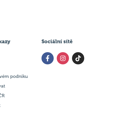
kazy
Sociální sítě
 svém podniku
vat
ČR
t