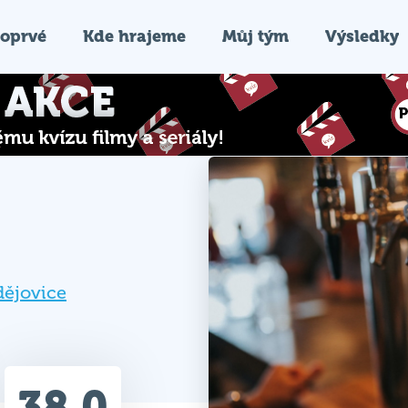
oprvé
Kde hrajeme
Můj tým
Výsledky
dějovice
38.0