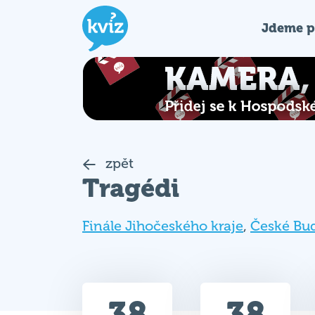
Jdeme p
zpět
Tragédi
Finále Jihočeského kraje
,
České Bu
38
38