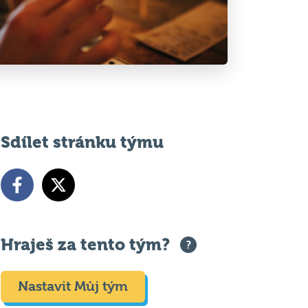
Sdílet stránku týmu
Hraješ za tento tým?
Nastavit Můj tým