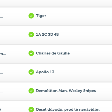
Tiger
..
1A 2C 3D 4B
.
Charles de Gaulle
...
Apollo 13
..
Demolition Man, Wesley Snipes
..
Deset důvodů, proč tě nenávidím
...