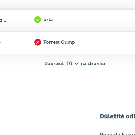
orla
...
Forrest Gump
..
Zobrazit
na stránku
Důležité od
Pravidla kvízu