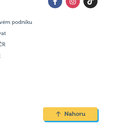
 svém podniku
vat
ČR
t
Nahoru