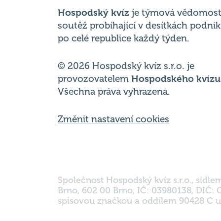
Hospodský kvíz
je týmová vědomost
soutěž probíhající v desítkách podni
po celé republice každý týden.
© 2026 Hospodský kvíz s.r.o. je
provozovatelem
Hospodského kvízu
Všechna práva vyhrazena.
Změnit nastavení cookies
Společnost Hospodský kvíz s.r.o., sídle
Brno, 602 00 Brno, IČ: 03980138, DIČ:
spisovou značkou a oddílem 90428 C u