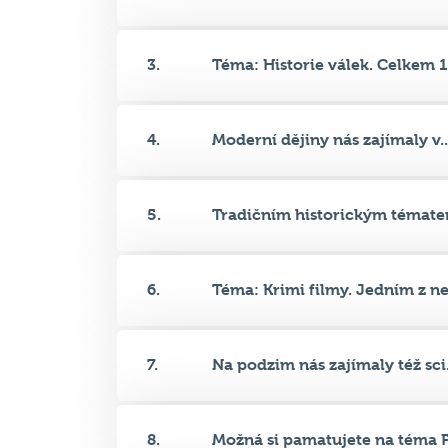
3.
Téma: Historie válek. Celkem 1.
4.
Moderní dějiny nás zajímaly v..
5.
Tradičním historickým tématem
6.
Téma: Krimi filmy. Jedním z ne.
7.
Na podzim nás zajímaly též sci.
8.
Možná si pamatujete na téma Fi