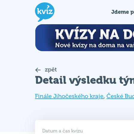
Jdeme p
zpět
Detail výsledku t
Finále Jihočeského kraje
,
České Bu
Datum a čas kvízu