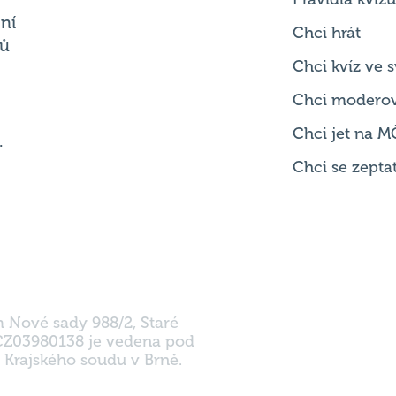
ní
Chci hrát
ků
Chci kvíz ve
Chci modero
Chci jet na M
.
Chci se zepta
m Nové sady 988/2, Staré
 CZ03980138 je vedena pod
 Krajského soudu v Brně.