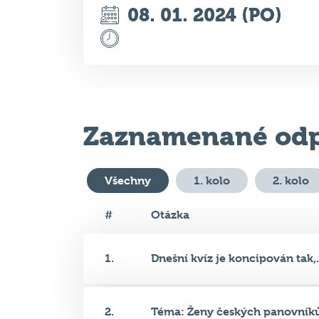
08. 01. 2024 (PO)
Zaznamenané odp
Všechny
1. kolo
2. kolo
#
Otázka
1.
Dnešní kvíz je koncipován tak,.
2.
Téma: Ženy českých panovníků.