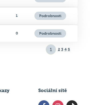
1
Podrobnosti
0
Podrobnosti
2
3
4
5
kazy
Sociální sítě