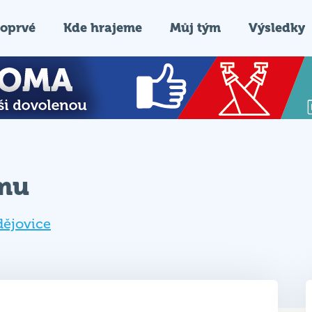
oprvé
Kde hrajeme
Můj tým
Výsledky
ýmu
dějovice