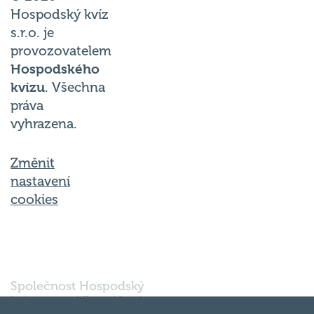
Hospodský kvíz
s.r.o. je
provozovatelem
Hospodského
kvízu
. Všechna
práva
vyhrazena.
Změnit
nastavení
cookies
Společnost Hospodský
kvíz s.r.o., sídlem Nové