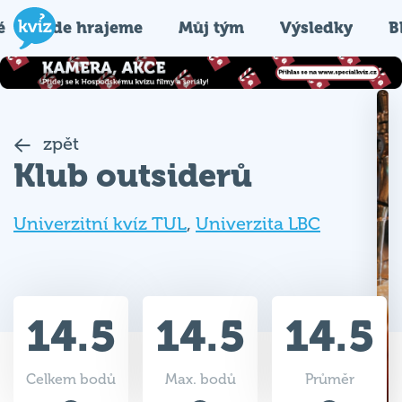
é
Kde hrajeme
Můj tým
Výsledky
B
zpět
Klub outsiderů
Univerzitní kvíz TUL
,
Univerzita LBC
14.5
14.5
14.5
Celkem bodů
Max. bodů
Průměr