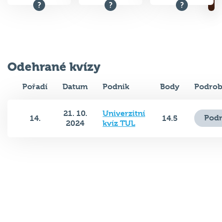
Odehrané kvízy
Pořadí
Datum
Podnik
Body
Podrob
21. 10.
Univerzitní
Podr
14.
14.5
2024
kvíz TUL