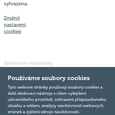
vyhrazena.
Změnit
nastavení
cookies
Společnost Hospodský
kvíz s.r.o., sídlem Nové
sady 988/2, Staré Brno,
Používáme soubory cookies
602 00 Brno, IČ:
03980138, DIČ:
Nahoru
Tyto webové stránky používají soubory cookies a
CZ03980138 je vedena
další sledovací nástroje s cílem vylepšení
pod spisovou značkou
uživatelského prostředí, zobrazení přizpůsobeného
a oddílem 90428 C u
obsahu a reklam, analýzy návštěvnosti webových
Krajského soudu v
Brně.
stránek a zjištění zdroje návštěvnosti.