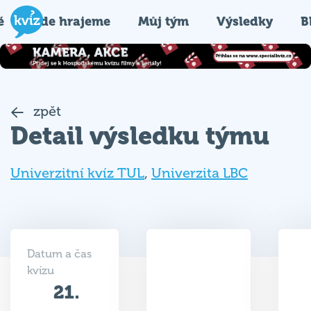
é
Kde hrajeme
Můj tým
Výsledky
B
zpět
Detail výsledku týmu
Univerzitní kvíz TUL
,
Univerzita LBC
Datum a čas
kvízu
21.