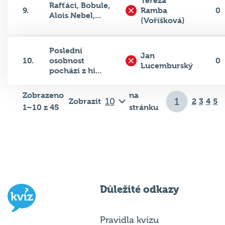
Tereza
Rafťáci, Bobule,
9.
Ramba
0
Alois Nebel,...
(Voříšková)
Poslední
Jan
10.
osobnost
0
Lucemburský
pochází z hi...
Zobrazeno
na
Zobrazit
2
3
4
5
1–10 z 45
stránku
Důležité odkazy
Pravidla kvízu