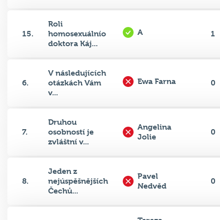
Roli
A
15.
homosexuálnío
1
doktora Káj...
V následujících
Ewa Farna
6.
otázkách Vám
0
v...
Druhou
Angelina
7.
osobností je
0
Jolie
zvláštní v...
Jeden z
Pavel
8.
nejúspěšnějších
0
Nedvěd
Čechů...