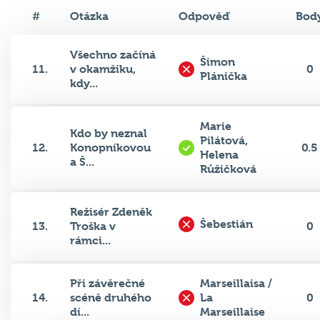
#
Otázka
Odpověď
Bod
Všechno začíná
Šimon
11.
v okamžiku,
0
Plánička
kdy...
Marie
Kdo by neznal
Pilátová,
12.
Konopníkovou
0.5
Helena
a Š...
Růžičková
Režisér Zdeněk
Šebestián
13.
Troška v
0
rámci...
Při závěrečné
Marseillaisa /
14.
scéně druhého
La
0
dí...
Marseillaise