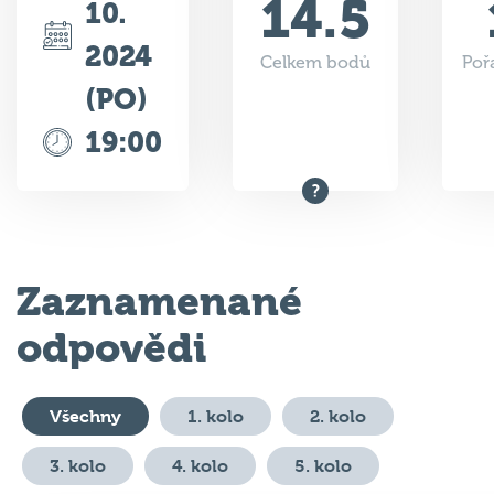
14.5
10.
2024
Celkem bodů
Poř
(PO)
19:00
Zaznamenané
odpovědi
Všechny
1. kolo
2. kolo
3. kolo
4. kolo
5. kolo