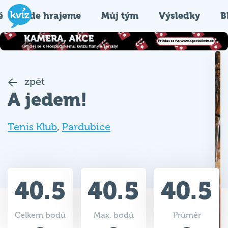
é
Kde hrajeme
Můj tým
Výsledky
B
zpět
A jedem!
Tenis Klub
,
Pardubice
40.5
40.5
40.5
Celkem bodů
Max. bodů
Průměr