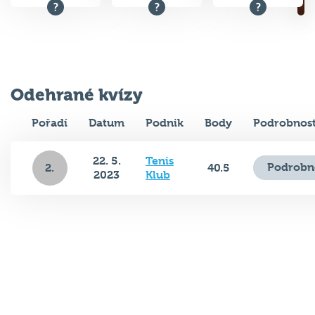
Odehrané kvízy
Pořadí
Datum
Podnik
Body
Podrobnost
22. 5.
Tenis
Podrobn
2.
40.5
2023
Klub