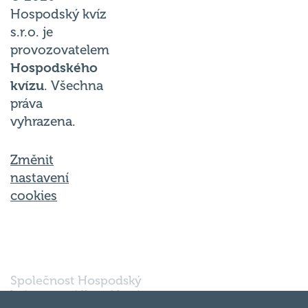
Hospodský kvíz
s.r.o. je
provozovatelem
Hospodského
kvízu
. Všechna
práva
vyhrazena.
Změnit
nastavení
cookies
Společnost Hospodský
kvíz s.r.o., sídlem Nové