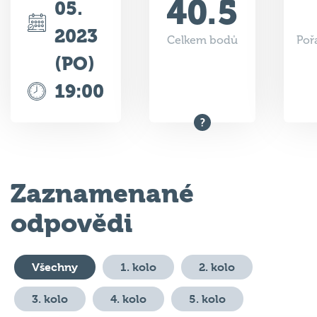
40.5
05.
2023
Celkem bodů
Poř
(PO)
19:00
Zaznamenané
odpovědi
Všechny
1. kolo
2. kolo
3. kolo
4. kolo
5. kolo