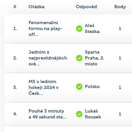
#
Otázka
Odpověď
Body
Fenomenální
Aleš
1.
formu na play-
1
Stezka
off...
Jedním z
Sparta
2.
nejprestižnějších
Praha, 2.
1
svě...
místo
MS v ledním
Polsko
3.
hokeji 2024 v
1
Česk...
Pouhé 3 minuty
Lukáš
4.
1
a 49 sekund sta...
Rousek