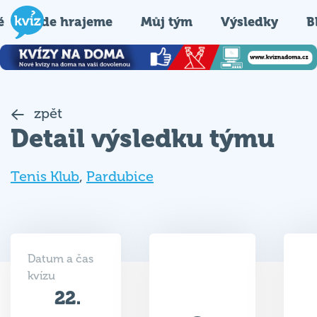
é
Kde hrajeme
Můj tým
Výsledky
B
zpět
Detail výsledku týmu
Tenis Klub
,
Pardubice
Datum a čas
kvízu
22.