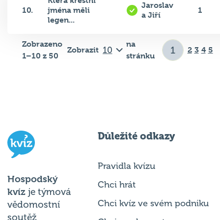
Která křestní
Jaroslav
10.
jména měli
1
a Jiří
legen...
Zobrazeno
na
Zobrazit
2
3
4
5
1–10 z 50
stránku
Důležité odkazy
Pravidla kvízu
Hospodský
Chci hrát
kvíz
je týmová
Chci kvíz ve svém podniku
vědomostní
soutěž