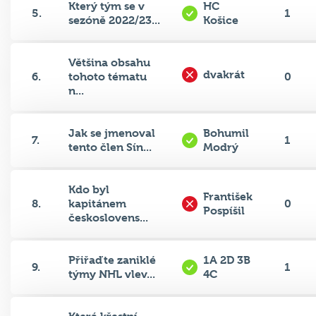
Který tým se v
HC
5.
1
sezóně 2022/23...
Košice
Většina obsahu
dvakrát
6.
tohoto tématu
0
n...
Jak se jmenoval
Bohumil
7.
1
tento člen Sín...
Modrý
Kdo byl
František
8.
kapitánem
0
Pospíšil
českoslovens...
Přiřaďte zaniklé
1A 2D 3B
9.
1
týmy NHL vlev...
4C