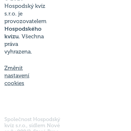
Hospodský kvíz
s.r.o. je
provozovatelem
Hospodského
kvízu
. Všechna
práva
vyhrazena.
Změnit
nastavení
cookies
Společnost Hospodský
kvíz s.r.o., sídlem Nové