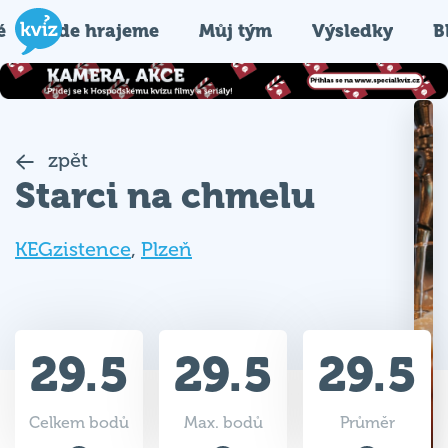
é
Kde hrajeme
Můj tým
Výsledky
B
zpět
Starci na chmelu
KEGzistence
,
Plzeň
29.5
29.5
29.5
Celkem bodů
Max. bodů
Průměr