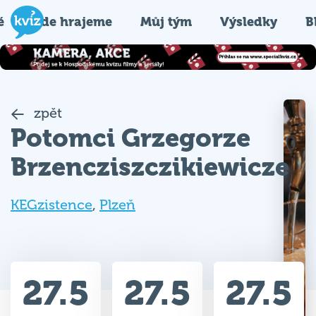
é
Kde hrajeme
Můj tým
Výsledky
B
zpět
Potomci Grzegorze
Brzencziszczikiewicze
KEGzistence
,
Plzeň
27.5
27.5
27.5