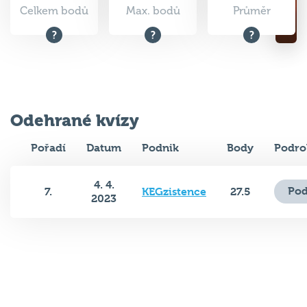
Celkem bodů
Max. bodů
Průměr
Odehrané kvízy
Pořadí
Datum
Podnik
Body
Podro
4. 4.
Pod
7.
KEGzistence
27.5
2023