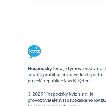
Hospodský kvíz
je týmová vědomost
soutěž probíhající v desítkách podni
po celé republice každý týden.
© 2026 Hospodský kvíz s.r.o. je
provozovatelem
Hospodského kvízu
Všechna práva vyhrazena.
Změnit nastavení cookies