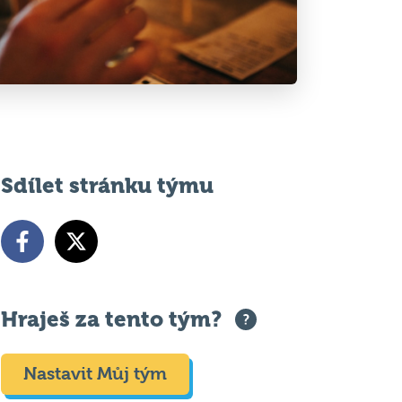
Sdílet stránku týmu
Hraješ za tento tým?
Nastavit Můj tým