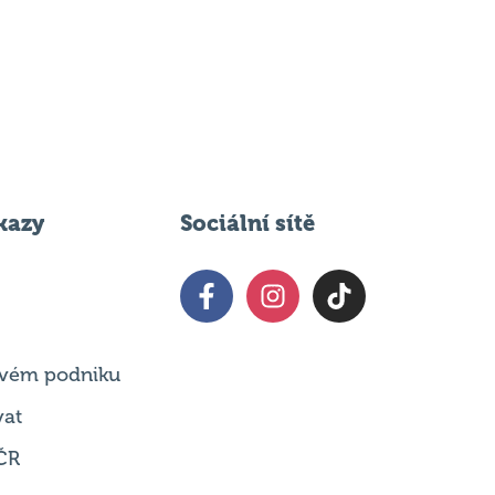
kazy
Sociální sítě
 svém podniku
vat
ČR
t