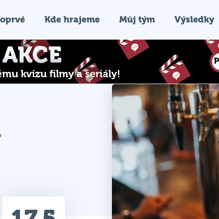
oprvé
Kde hrajeme
Můj tým
Výsledky
m
17.5
Průměr