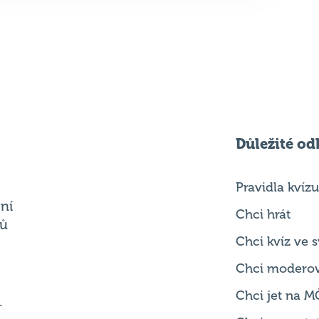
Důležité od
Pravidla kvízu
ní
Chci hrát
ků
Chci kvíz ve
Chci modero
Chci jet na M
.
Chci se zepta