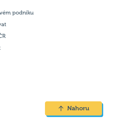
 svém podniku
vat
ČR
t
Nahoru