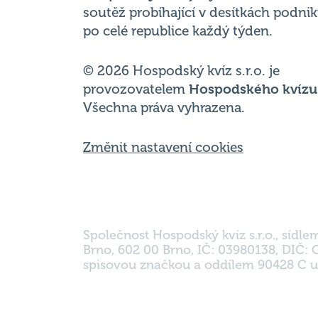
soutěž probíhající v desítkách podni
po celé republice každý týden.
© 2026 Hospodský kvíz s.r.o. je
provozovatelem
Hospodského kvízu
Všechna práva vyhrazena.
Změnit nastavení cookies
Společnost Hospodský kvíz s.r.o., sídle
Brno, 602 00 Brno, IČ: 03980138, DIČ:
spisovou značkou a oddílem 90428 C u