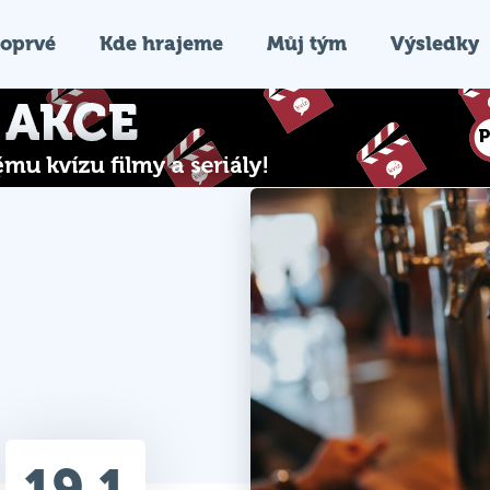
oprvé
Kde hrajeme
Můj tým
Výsledky
19.1