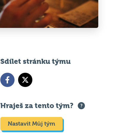
Sdílet stránku týmu
Hraješ za tento tým?
Nastavit Můj tým