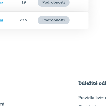
ka
19
Podrobnosti
ka
27.5
Podrobnosti
Důležité od
Pravidla kvízu
ní