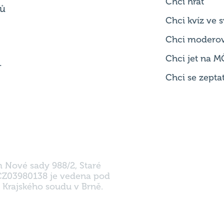
Chci hrát
ků
Chci kvíz ve
Chci modero
Chci jet na M
.
Chci se zepta
m Nové sady 988/2, Staré
 CZ03980138 je vedena pod
 Krajského soudu v Brně.