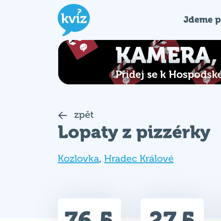
Jdeme p
zpět
Lopaty z pizzérky
Kozlovka
,
Hradec Králové
76.5
27.5