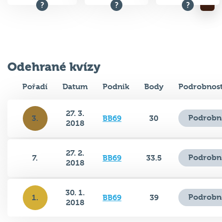
Odehrané kvízy
Pořadí
Datum
Podnik
Body
Podrobnost
27. 3.
Podrobn
3.
BB69
30
2018
27. 2.
Podrobn
7.
BB69
33.5
2018
30. 1.
Podrobn
1.
BB69
39
2018