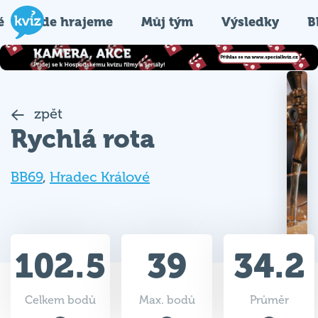
é
Kde hrajeme
Můj tým
Výsledky
B
zpět
Rychlá rota
BB69
,
Hradec Králové
102.5
39
34.2
Celkem bodů
Max. bodů
Průměr