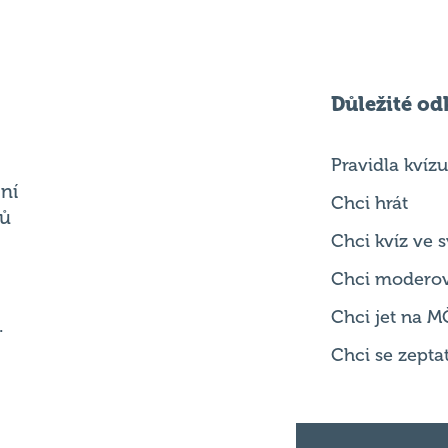
Důležité od
Pravidla kvízu
ní
Chci hrát
ků
Chci kvíz ve
Chci modero
Chci jet na M
.
Chci se zepta