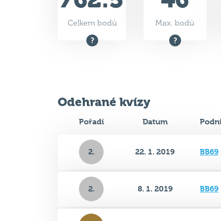
Odehrané kvízy
Pořadí
Datum
Podn
2.
22. 1. 2019
BB69
2.
8. 1. 2019
BB69
3.
18. 12. 2018
BB69