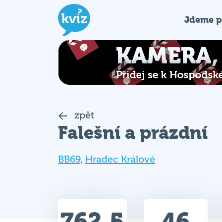
Jdeme p
zpět
Falešní a prázdní
BB69
,
Hradec Králové
762.5
46
Celkem bodů
Max. bodů