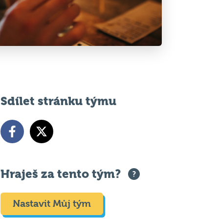
Sdílet stránku týmu
Hraješ za tento tým?
Nastavit Můj tým