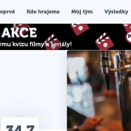
oprvé
Kde hrajeme
Můj tým
Výsledky
34.7
Průměr