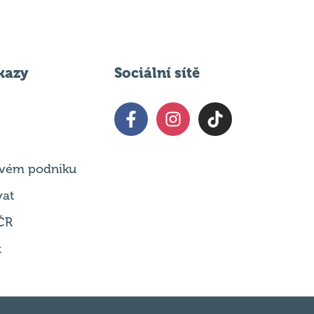
kazy
Sociální sítě
 svém podniku
vat
ČR
t