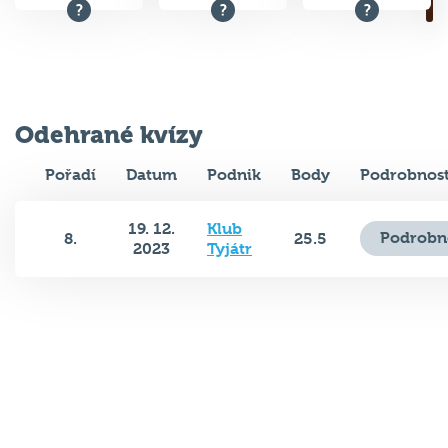
Odehrané kvízy
Pořadí
Datum
Podnik
Body
Podrobnost
19. 12.
Klub
Podrobn
8.
25.5
2023
Tyjátr