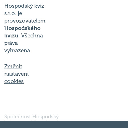
Hospodský kvíz
s.r.o. je
provozovatelem
Hospodského
kvízu
. Všechna
práva
vyhrazena.
Změnit
nastavení
cookies
Společnost Hospodský
kvíz s.r.o., sídlem Nové