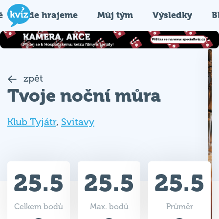
é
Kde hrajeme
Můj tým
Výsledky
B
zpět
Tvoje noční můra
Klub Tyjátr
,
Svitavy
25.5
25.5
25.5
Celkem bodů
Max. bodů
Průměr