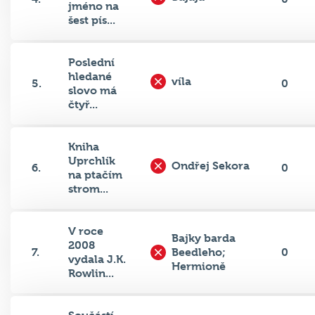
šest pís...
Poslední
hledané
víla
5.
0
slovo má
čtyř...
Kniha
Uprchlík
Ondřej Sekora
6.
0
na ptačím
strom...
V roce
Bajky barda
2008
7.
Beedleho;
0
vydala J.K.
Hermioně
Rowlin...
Součástí
vrabce/ptáčka