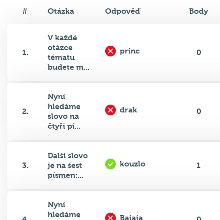
#
Otázka
Odpověď
Body
V každé
otázce
princ
1.
0
tématu
budete m...
Nyní
hledáme
drak
2.
0
slovo na
čtyři pí...
Další slovo
kouzlo
3.
je na šest
1
písmen:...
Nyní
hledáme
Bajaja
4.
0
jméno na