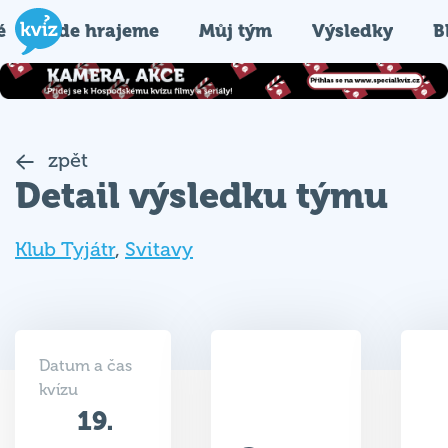
é
Kde hrajeme
Můj tým
Výsledky
B
zpět
Detail výsledku týmu
Klub Tyjátr
,
Svitavy
Datum a čas
kvízu
19.
25.5
12.