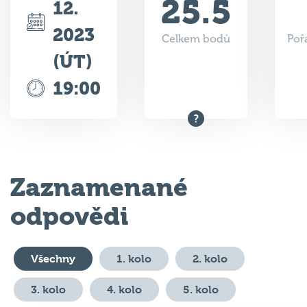
2023
Celkem bodů
Poř
(ÚT)
19:00
Zaznamenané
odpovědi
Všechny
1. kolo
2. kolo
3. kolo
4. kolo
5. kolo