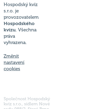
Hospodský kvíz
s.r.o. je
provozovatelem
Hospodského
kvízu
. Všechna
práva
vyhrazena.
Změnit
nastavení
cookies
Společnost Hospodský
kvíz s.r.o., sídlem Nové
sady 988/2, Staré Brno,