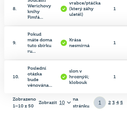
Werichovy
8.
(který záhy
1
knihy
uletěl)
Fimfá...
Pokud
máte doma
Krása
9.
1
tuto sbírku
nesmírná
ru...
Poslední
slon v
otázka
10.
hroznýši;
1
bude
klobouk
věnována...
Zobrazeno
na
Zobrazit
2
3
4
5
1–10 z 50
stránku