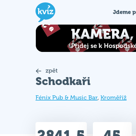
Jdeme p
zpět
Schodkaři
Fénix Pub & Music Bar
,
Kroměříž
2841.5
45
Celkem bodů
Max. bodů