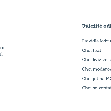
Důležité od
Pravidla kvízu
ní
Chci hrát
ků
Chci kvíz ve
Chci modero
Chci jet na M
.
Chci se zepta