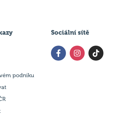
kazy
Sociální sítě
 svém podniku
vat
ČR
t