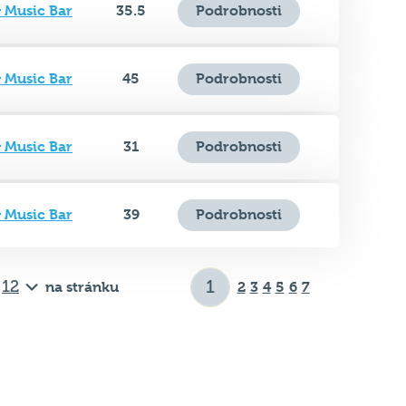
& Music Bar
45
Podrobnosti
& Music Bar
31
Podrobnosti
& Music Bar
39
Podrobnosti
na stránku
2
3
4
5
6
7