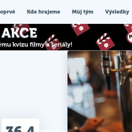
oprvé
Kde hrajeme
Můj tým
Výsledky
36.4
Průměr