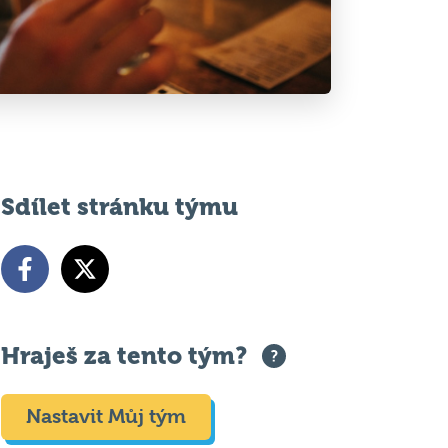
Sdílet stránku týmu
Hraješ za tento tým?
Nastavit Můj tým