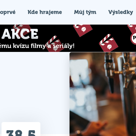
oprvé
Kde hrajeme
Můj tým
Výsledky
38.5
Průměr