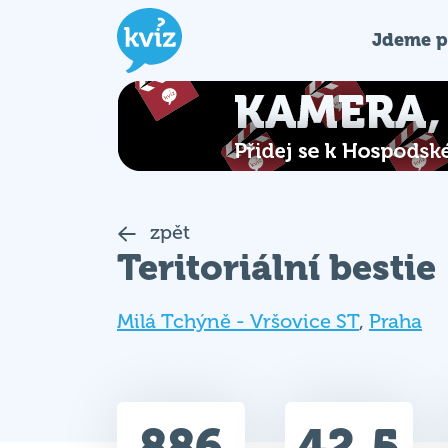
Jdeme p
zpět
Teritoriální bestie
Milá Tchýně - Vršovice ST
,
Praha
886
42.5
Celkem bodů
Max. bodů