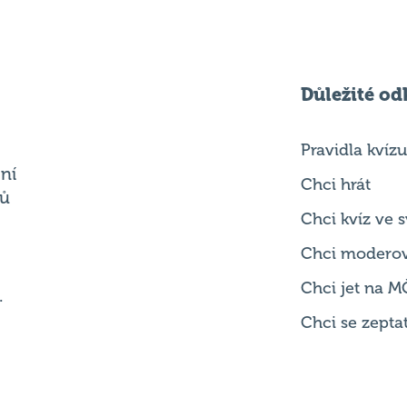
Důležité od
Pravidla kvízu
ní
Chci hrát
ků
Chci kvíz ve
Chci modero
Chci jet na M
.
Chci se zepta