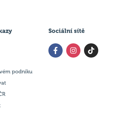
kazy
Sociální sítě
 svém podniku
vat
ČR
t