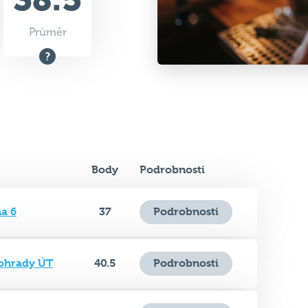
Body
Podrobnosti
a 6
37
Podrobnosti
nohrady ÚT
40.5
Podrobnosti
 Vršovice ST
39.5
Podrobnosti