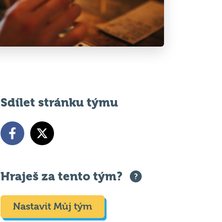
Sdílet stránku týmu
Hraješ za tento tým?
Nastavit Můj tým