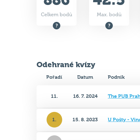
Odehrané kvízy
Pořadí
Datum
Podnik
11.
16. 7. 2024
The PUB Prah
1.
15. 8. 2023
U Pošty - Vi
2.
3. 8. 2022
Milá Tchýně -