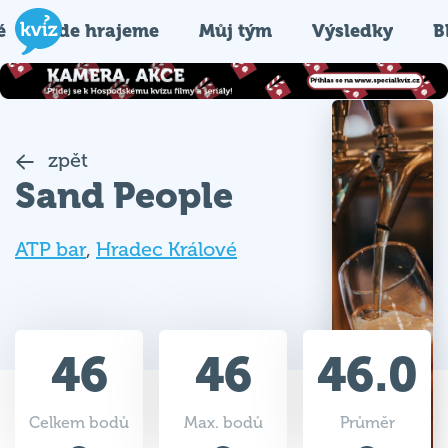
é
Kde hrajeme
Můj tým
Výsledky
B
zpět
Sand People
ATP bar
,
Hradec Králové
46
46
46.0
Celkem bodů
Max. bodů
Průměr