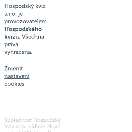
Hospodský kvíz
s.r.o. je
provozovatelem
Hospodského
kvízu
. Všechna
práva
vyhrazena.
Změnit
nastavení
cookies
Společnost Hospodský
kvíz s.r.o., sídlem Nové