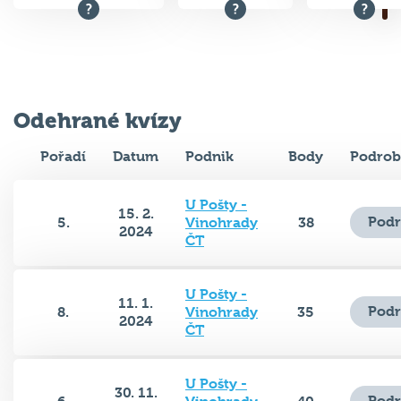
Odehrané kvízy
Pořadí
Datum
Podnik
Body
Podrob
U Pošty -
15. 2.
Podr
5.
Vinohrady
38
2024
ČT
U Pošty -
11. 1.
Podr
8.
Vinohrady
35
2024
ČT
U Pošty -
30. 11.
Podr