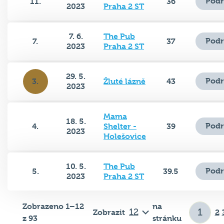
Podr
11.
36
2023
Praha 2 ST
7. 6.
The Pub
Podr
7.
37
2023
Praha 2 ST
29. 5.
Podr
3.
Žluté lázně
43
2023
Mama
18. 5.
Podr
4.
Shelter -
39
2023
Holešovice
10. 5.
The Pub
Podr
5.
39.5
2023
Praha 2 ST
Zobrazeno 1–12
na
Zobrazit
2
z 93
stránku