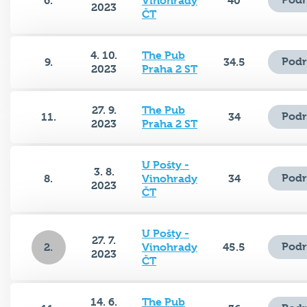
6.
Vinohrady
40
2023
ČT
4. 10.
The Pub
Podr
9.
34.5
2023
Praha 2 ST
27. 9.
The Pub
Podr
11.
34
2023
Praha 2 ST
U Pošty -
3. 8.
Podr
8.
Vinohrady
34
2023
ČT
U Pošty -
27. 7.
Podr
2.
Vinohrady
45.5
2023
ČT
14. 6.
The Pub