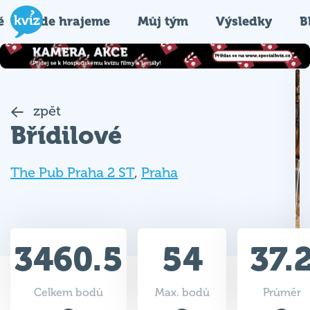
é
Kde hrajeme
Můj tým
Výsledky
B
zpět
Břídilové
The Pub Praha 2 ST
,
Praha
3460.5
54
37.
Celkem bodů
Max. bodů
Průměr