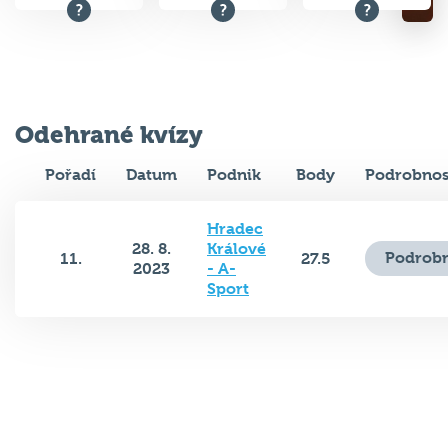
Odehrané kvízy
Pořadí
Datum
Podnik
Body
Podrobnos
Hradec
28. 8.
Králové
Podrobn
11.
27.5
2023
- A-
Sport