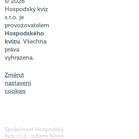
© 2026
Hospodský kvíz
s.r.o. je
provozovatelem
Hospodského
kvízu
. Všechna
práva
vyhrazena.
Změnit
nastavení
cookies
Společnost Hospodský
kvíz s.r.o., sídlem Nové