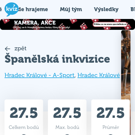
é
Kde hrajeme
Můj tým
Výsledky
B
zpět
Španělská inkvizice
Hradec Králové - A-Sport
,
Hradec Králové
27.5
27.5
27.5
Celkem bodů
Max. bodů
Průměr