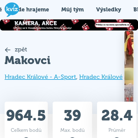
é
Kde hrajeme
Můj tým
Výsledky
B
zpět
Makovci
Hradec Králové - A-Sport
,
Hradec Králové
964.5
39
28.4
Celkem bodů
Max. bodů
Průměr