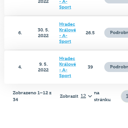
2022
- A-
Sport
Hradec
30. 5.
Králové
Podrobn
6.
26.5
2022
- A-
Sport
Hradec
9. 5.
Králové
Podrobn
4.
39
2022
- A-
Sport
Zobrazeno 1–12 z
na
Zobrazit
34
stránku