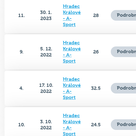
Hradec
30. 1.
Králové
Podrobn
11.
28
2023
- A-
Sport
Hradec
5. 12.
Králové
Podrobn
9.
26
2022
- A-
Sport
Hradec
17. 10.
Králové
Podrobn
4.
32.5
2022
- A-
Sport
Hradec
3. 10.
Králové
Podrobn
10.
24.5
2022
- A-
Sport