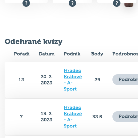
Odehrané kvízy
Pořadí
Datum
Podnik
Body
Podrobnos
Hradec
20. 2.
Králové
Podrobn
12.
29
2023
- A-
Sport
Hradec
13. 2.
Králové
Podrobn
7.
32.5
2023
- A-
Sport