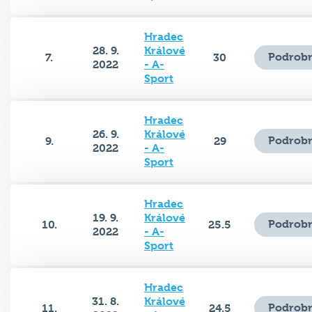
Hradec
28. 9.
Králové
Podrobn
7.
30
2022
- A-
Sport
Hradec
26. 9.
Králové
Podrobn
9.
29
2022
- A-
Sport
Hradec
19. 9.
Králové
Podrobn
10.
25.5
2022
- A-
Sport
Hradec
31. 8.
Králové
Podrobn
11.
24.5