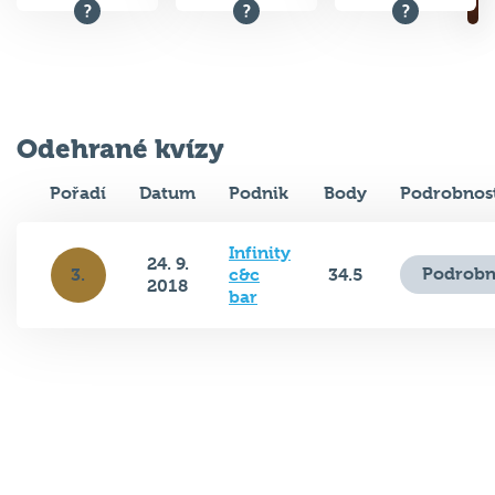
Odehrané kvízy
Pořadí
Datum
Podnik
Body
Podrobnos
Infinity
24. 9.
Podrobn
3.
c&c
34.5
2018
bar