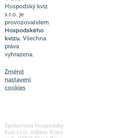
Hospodský kvíz
s.r.o. je
provozovatelem
Hospodského
kvízu
. Všechna
práva
vyhrazena.
Změnit
nastavení
cookies
Společnost Hospodský
kvíz s.r.o., sídlem Nové
sady 988/2, Staré Brno,